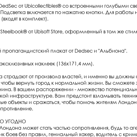
 DedSec от Ubicollectibles® со встроенными голубыми 
). Подсветка включается по нажатию кнопки. Для работы
входят в комплект).
Steelbook® от Ubisoft Store, оформленный в том же стиле
й пропагандистский плакат от Dedsec и "Альбиона".
 эксклюзивных наклеек (136x171,4 мм).
 страдают от произвола властей, и именно вы должны 
 чтобы вернуть город к нормальной жизни. Вы сможете 
ина. В вашем распоряжении - множество потенциальн
ской инфраструктуре. Вам предстоит взламывать техник
ые объекты и сражаться, чтобы помочь жителям Лондо
опротивление.
ГО УГОДНО
Лондона может стать частью сопротивления, будь то аге
ик боев без правил, гениальный хакер, водитель с кр