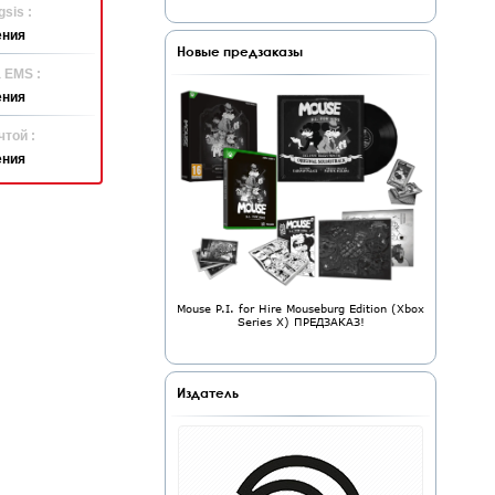
sis :
ения
Новые предзаказы
 EMS :
ения
той :
ения
Mouse P.I. for Hire Mouseburg Edition (Xbox
Series X) ПРЕДЗАКАЗ!
Издатель