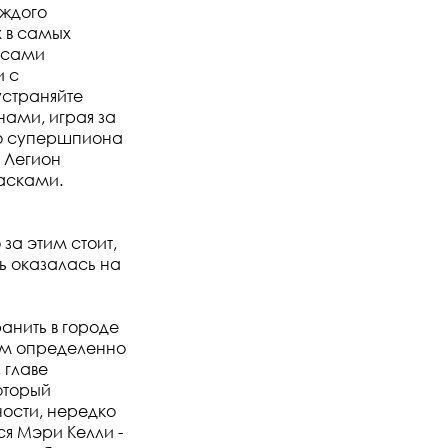
аждого
х в самых
 сами
и с
устраняйте
нами, играя за
то супершпиона
 Легион
асками.
за этим стоит,
рь оказалась на
ранить в городе
вам определенно
 главе
оторый
ости, нередко
ся Мэри Келли -