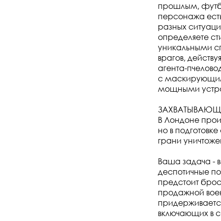
прошлым, футб
персонажа есть
разных ситуаци
определяете ст
уникальными сп
врагов, действ
агента-пчелово
с маскирующим
мощными устро
ЗАХВАТЫВАЮЩ
В Лондоне прои
но в подготовк
грани уничтож
Ваша задача - в
деспотичные по
предстоит брос
продажной воен
придерживаетс
включающих в с