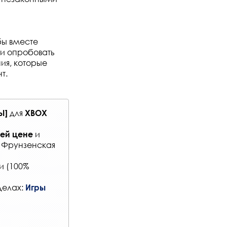
бы вместе
 и опробовать
ия, которые
т.
для
Ы]
XBOX
и
ей цене
: Фрунзенская
и (100%
делах:
Игры