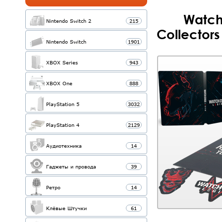
Watch
Nintendo Switch 2
215
Collectors
Nintendo Switch
1901
XBOX Series
943
XBOX One
888
PlayStation 5
3032
PlayStation 4
2129
Аудиотехника
14
Гаджеты и провода
39
Ретро
14
Клёвые Штучки
61