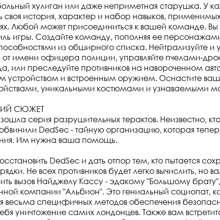
ольный хулиган или даже неприметная старушка. У к
 своя история, характер и набор навыков, применимы
ях. Любой может присоединиться к вашей команде. Вы
иль игры. Создайте команду, пополняя ее персонажам
особностями из обширного списка. Нейтрализуйте и 
уя от имени офицера полиции, управляйте пчелами-дро
да, или преследуйте противников на навороченном ав
 устройством и встроенным оружием. Оснастите ваш
йствами, уникальными костюмами и узнаваемыми м
ИЙ СЮЖЕТ
зошла серия разрушительных терактов. Неизвестно, кто 
е обвинили DedSec - тайную организацию, которая тепе
ения. Им нужна ваша помощь.
осстановить DedSec и дать отпор тем, кто пытается сох
рядки. Не всех противников будет легко вычислить, но 
ить вызов Найджелу Кассу - эдакому "Большому брату",
ной компании "Альбион". Это гениальный социопат, к
я весьма специфичных методов обеспечения безопасн
ебя уничтожение самих лондонцев. Также вам встретит