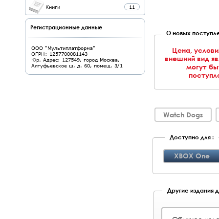
Книги
11
Регистрационные данные
О новых поступле
ООО "Мультиплатформа"
Цена, услови
ОГРН: 1257700081143
внешний вид я
Юр. Адрес: 127549, город Москва,
могут бы
Алтуфьевское ш, д. 60, помещ. 3/1
поступле
Watch Dogs
Доступно для :
XBOX One
Другие издания дл