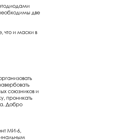
светодиодами
 необходимы две
, что и маски в
организовать
завербовать
ых союзников и
у, проникать
на. Добро
нт МИ-6,
иминальным