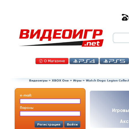
Видеоигры
»
XBOX One
»
Игры
»
Watch Dogs: Legion Collec
e-mail:
Пароль:
Игровы
Акс
Регистрация
Войти