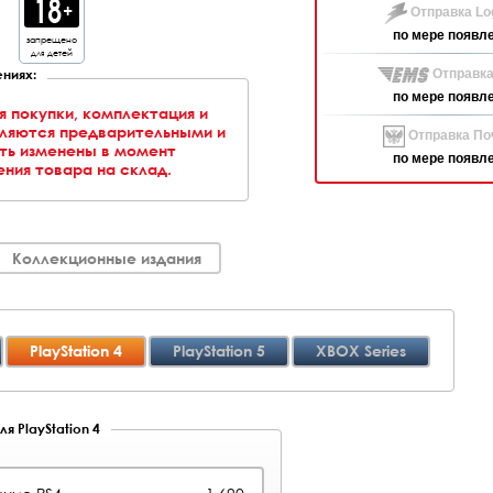
Отправка Log
по мере появл
запрещено
для детей
ниях:
Отправка
по мере появл
я покупки, комплектация и
вляются предварительными и
Отправка Поч
ть изменены в момент
по мере появл
ния товара на склад.
Коллекционные издания
PlayStation 4
PlayStation 5
XBOX Series
я PlayStation 4