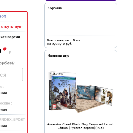
Корзина
soft
 отсутствует
кая версия
Всего товаров :
0
шт.
На сумму
0
руб.
*
0
₽
Новинки игр
рублей
ся
з :
ения
оскве :
ения
YANDEX, 5POST
Assassins Creed Black Flag Resynced Launch
ения
Edition (Русская версия)(PS5)