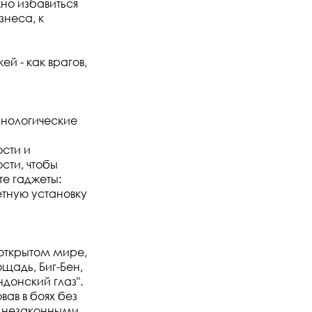
жно избавиться
знеса, к
й - как врагов,
хнологические
сти и
сти, чтобы
те гаджеты:
тную установку
открытом мире,
щадь, Биг-Бен,
донский глаз".
ав в боях без
, незаконными