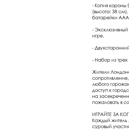
- Копия короны
(высота: 38 см
батарейки ААА (
- Эксклюзивный 
игре.
- Двухсторонни
- Набор из трех
Жители Лондона
сопротивление,
любого горожан
доступ к город
на засекреченн
пожаловать в с
ИГРАЙТЕ ЗА КО
Каждый житель 
суровый участн