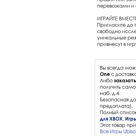
перевозками и 
ИГРАЙТЕ ВМЕСТ
Пригласите до 
свободно иссле
уникальные реж
привнесут в игр
Вы всегда мо
с
доставк
One
Либо
заказать
получить само
наб. д.4.
Безопасная до
предоплата).
Полный список
,
для XBOX
Игры
Этот товар при
Все Игры Ubiso