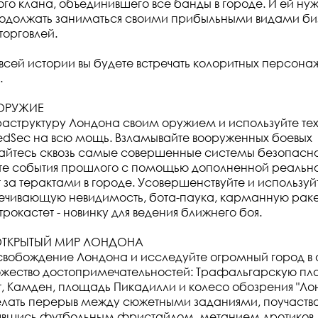
ого клана, объединившего все банды в городе. И ей ну
продолжать заниматься своими прибыльными видами би
орговлей.
всей истории вы будете встречать колоритных персонаже
.
 ОРУЖИЕ
аструктуру Лондона своим оружием и используйте те
edSec на всю мощь. Взламывайте вооруженных боевых
айтесь сквозь самые совершенные системы безопасно
те события прошлого с помощью дополненной реально
ит за терактами в городе. Усовершенствуйте и используй
ечивающую невидимость, бота-паука, карманную раке
рокастет - новинку для ведения ближнего боя.
ТКРЫТЫЙ МИР ЛОНДОНА
свобождение Лондона и исследуйте огромный город в 
ожество достопримечательностей: Трафальгарскую пло
, Камден, площадь Пикадилли и колесо обозрения "Лон
лать перерыв между сюжетными заданиями, поучаствов
нявшись футбольным фристайлом, метанием дротиков