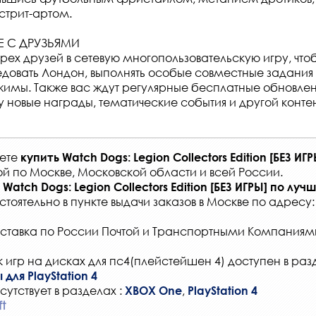
стрит-артом.
Е С ДРУЗЬЯМИ
трех друзей в сетевую многопользовательскую игру, что
довать Лондон, выполнять особые совместные задания
имы. Также вас ждут регулярные бесплатные обновлен
у новые награды, тематические события и другой контен
жете
купить
Watch Dogs: Legion Collectors Edition [БЕЗ ИГР
ой по Москве, Московской области и всей России
.
Watch Dogs: Legion Collectors Edition [БЕЗ ИГРЫ]
по лучш
стоятельно в
пункте выдачи заказов
в Москве по адресу
ставка по России Почтой и Транспортными Компаниям
 игр на дисках для пс4(плейстейшен 4) доступен в раз
 для PlayStation 4
сутствует в разделах :
,
XBOX One
PlayStation 4
ft