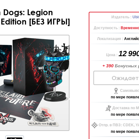
 Dogs: Legion
Издатель :
Ubi
 Edition [БЕЗ ИГРЫ]
Доступность :
Временно
Локализация :
Английс
12 99
Цена :
+ 390
Бонусных 
Ожидает
Самовыво
по мере появл
Доставка по М
по мере появл
Отпр. в ПВЗ: CDEK, 
по мере появл