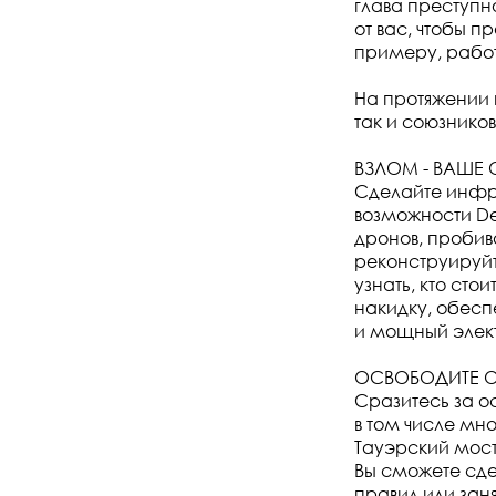
глава преступн
от вас, чтобы 
примеру, работ
На протяжении 
так и союзников
ВЗЛОМ - ВАШЕ
Сделайте инфр
возможности D
дронов, пробив
реконструируй
узнать, кто сто
накидку, обесп
и мощный элект
ОСВОБОДИТЕ О
Сразитесь за о
в том числе мн
Тауэрский мост
Вы сможете сде
правил или за