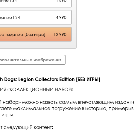
ние PS4
1 690
здание PS4
4 990
е издание [без игры]
12 990
ополнительные изображения
Dogs: Legion Collectors Edition [БЕЗ ИГРЫ]
НИЯ «КОЛЛЕКЦИОННЫЙ НАБОР»
й набор» можно назвать самым впечатляющим издани
ытаете максимальное погружение в историю, примери
 игры.
ит следующий контент: