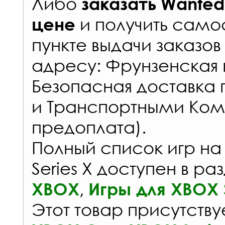
Либо
заказать
Wante
и получить самос
цене
пункте выдачи заказов
адресу: Фрунзенская н
Безопасная доставка 
и Транспортными Ком
предоплата).
Полный список игр на
Series X доступен в ра
,
XBOX
Игры для XBOX S
Этот товар присутствуе