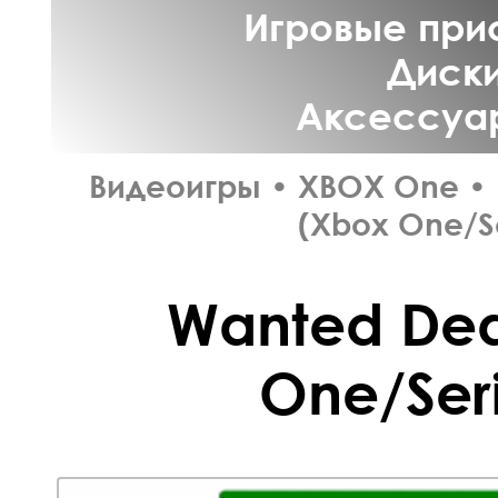
Игровые прис
Диски
Аксессуар
Видеоигры
•
XBOX One
•
(Xbox One/Se
Wanted De
One/Seri