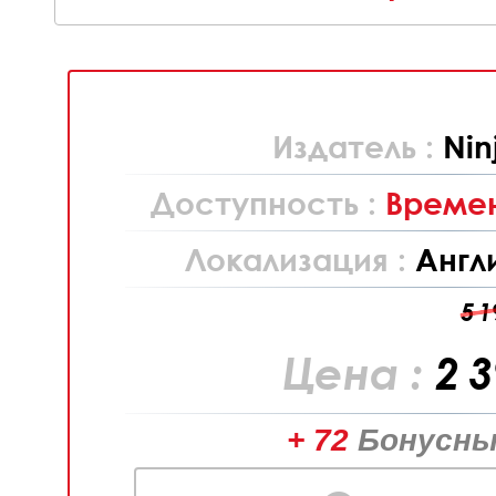
Издатель :
Nin
Доступность :
Времен
Локализация :
Англ
5 1
Цена :
2 
+ 72
Бонусны