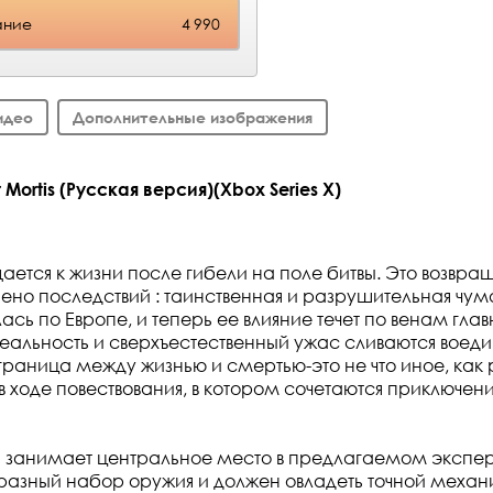
ание
4 990
идео
Дополнительные изображения
Mortis (Русская версия)(Xbox Series X)
ается к жизни после гибели на поле битвы. Это возвра
ено последствий : таинственная и разрушительная чум
ь по Европе, и теперь ее влияние течет по венам главн
еальность и сверхъестественный ужас сливаются воед
 граница между жизнью и смертью-это не что иное, как 
 ходе повествования, в котором сочетаются приключени
 занимает центральное место в предлагаемом экспер
азный набор оружия и должен овладеть точной механи