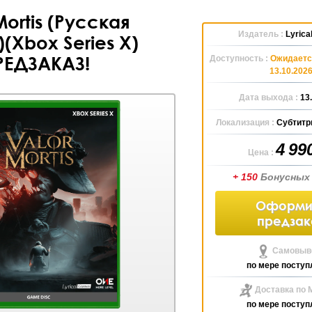
Mortis (Русская
Издатель :
Lyric
(Xbox Series X)
РЕДЗАКАЗ!
Доступность :
Ожидаетс
13.10.202
Дата выхода :
13
Локализация :
Субтитр
4 99
Цена :
+ 150
Бонусных
Оформи
предзак
Самовыво
по мере поступ
Доставка по 
по мере поступ