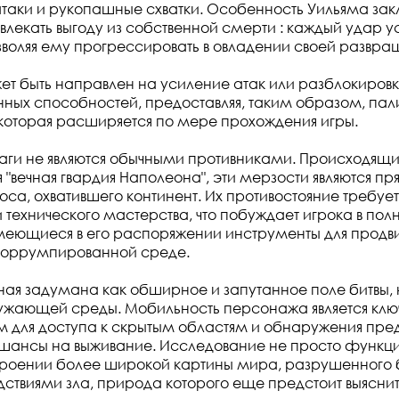
таки и рукопашные схватки. Особенность Уильяма закл
влекать выгоду из собственной смерти : каждый удар у
воляя ему прогрессировать в овладении своей развр
т быть направлен на усиление атак или разблокировк
нных способностей, предоставляя, таким образом, пал
которая расширяется по мере прохождения игры.
аги не являются обычными противниками. Происходящие и
я "вечная гвардия Наполеона", эти мерзости являются п
са, охватившего континент. Их противостояние требует
и технического мастерства, что побуждает игрока в по
меющиеся в его распоряжении инструменты для продви
коррумпированной среде.
ная задумана как обширное и запутанное поле битвы,
ужающей среды. Мобильность персонажа является кл
для доступа к скрытым областям и обнаружения пред
 шансы на выживание. Исследование не просто функци
строении более широкой картины мира, разрушенного
дствиями зла, природа которого еще предстоит выяснит