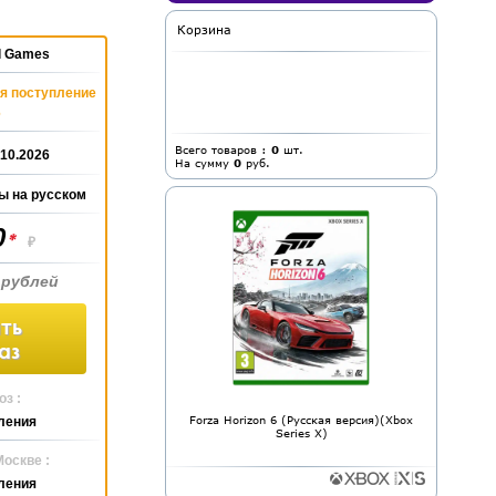
Корзина
al Games
я поступление
6
Всего товаров :
0
шт.
.10.2026
На сумму
0
руб.
ы на русском
0
*
₽
 рублей
ть
аз
з :
Forza Horizon 6 (Русская версия)(Xbox
ления
Series X)
Москве :
ления