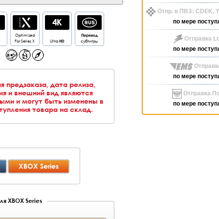
Отпр. в ПВЗ: CDEK,
по мере поступ
Optimized
Перевод
Отправка Lo
For Series X
Ultra
HD
субтитры
по мере поступ
Отправк
по мере поступ
я предзаказа, дата релиза,
я и внешний вид являются
Отправка По
ыми и могут быть изменены в
по мере поступ
упления товара на склад.
XBOX Series
ля XBOX Series