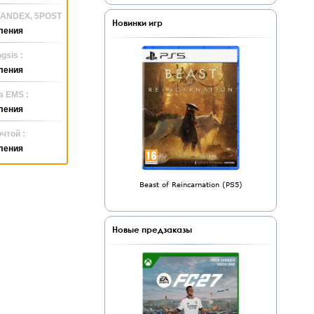
 YANDEX, 5POST
Новинки игр
ления
gsis :
ления
а EMS :
ления
чтой :
ления
Beast of Reincarnation (PS5)
Новые предзаказы