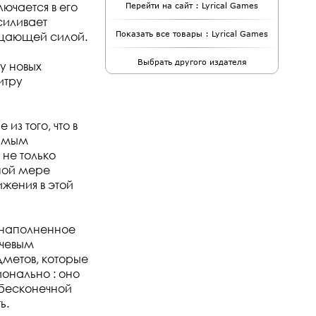
ючается в его
Перейти на сайт : Lyrical Games
силивает
ащающей силой.
Показать все товары : Lyrical Games
Выбрать другого издателя
у новых
итру
з того, что в
рямым
 не только
лной мере
жения в этой
 наполненное
ючевым
метов, которые
онально : оно
 бесконечной
ь.