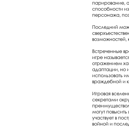
парирование, а
способности из
персонажа, поз
Последний може
сверхъестестве
возможностей, 
Встреченные вр
игре называетс
отражением хао
адаптации, но 
использовать и
враждебной и 
Игровая вселен
секретами окр
преимуществом 
могут повысить
участвует в по
войной и после