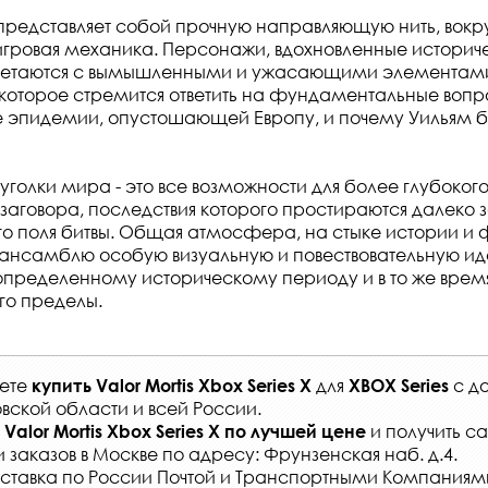
представляет собой прочную направляющую нить, вокр
игровая механика. Персонажи, вдохновленные истори
очетаются с вымышленными и ужасающими элементами
 которое стремится ответить на фундаментальные вопро
 эпидемии, опустошающей Европу, и почему Уильям б
голки мира - это все возможности для более глубоког
 заговора, последствия которого простираются далеко 
о поля битвы. Общая атмосфера, на стыке истории и 
ансамблю особую визуальную и повествовательную иде
определенному историческому периоду и в то же врем
го пределы.
жете
для
с
до
купить
Valor Mortis Xbox Series X
XBOX Series
вской области и всей России
.
и получить с
Valor Mortis Xbox Series X
по лучшей цене
и заказов
в Москве по адресу: Фрунзенская наб. д.4.
ставка по России Почтой и Транспортными Компаниям