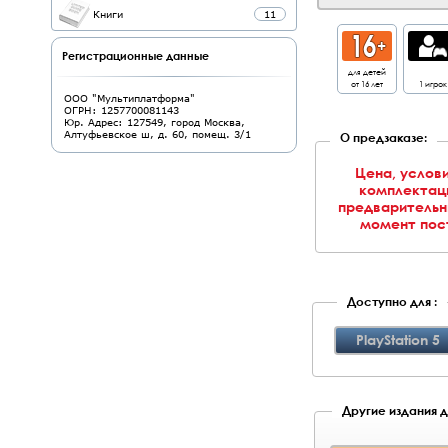
Книги
11
Регистрационные данные
для детей
от 16 лет
1 игрок
ООО "Мультиплатформа"
ОГРН: 1257700081143
Юр. Адрес: 127549, город Москва,
Алтуфьевское ш, д. 60, помещ. 3/1
О предзаказе:
Цена, услови
комплектаци
предварительн
момент пост
Доступно для :
PlayStation 5
Другие издания д