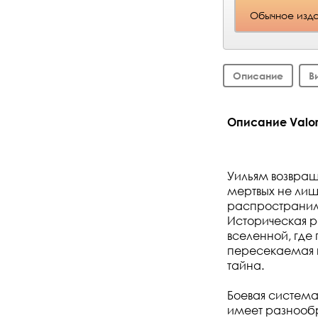
Обычное изд
Описание
В
Описание Valor 
Уильям возвращ
мертвых не лиш
распространилас
Историческая р
вселенной, где
пересекаемая в
тайна.
Боевая система
имеет разнообр