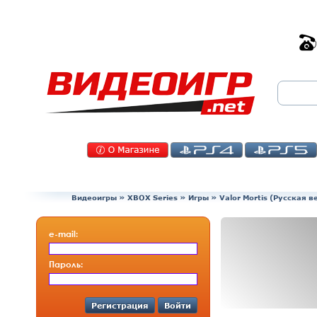
Видеоигры
»
XBOX Series
»
Игры
»
Valor Mortis (Русская 
e-mail:
Пароль:
Регистрация
Войти