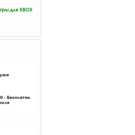
гры для XBOX
узке
0 - Бесплатно.
после