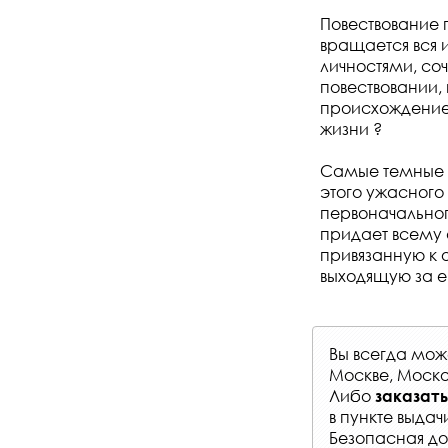
Повествование 
вращается вся 
личностями, с
повествовании,
происхождение
жизни ?
Самые темные у
этого ужасного
первоначальног
придает всему 
привязанную к 
выходящую за е
Вы всегда мо
Москве, Моско
Либо
заказать
в
пункте выдач
Безопасная до