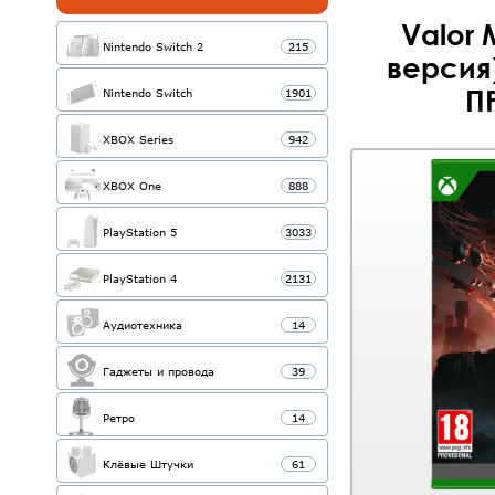
Valor 
Nintendo Switch 2
215
версия)
П
Nintendo Switch
1901
XBOX Series
942
XBOX One
888
PlayStation 5
3033
PlayStation 4
2131
Аудиотехника
14
Гаджеты и провода
39
Ретро
14
Клёвые Штучки
61