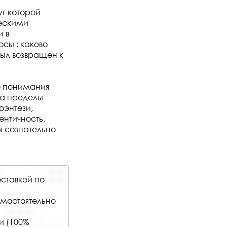
уг которой
ческими
 в
сы : каково
ыл возвращен к
о понимания
за пределы
фэнтези,
нтичность,
я сознательно
ставкой по
амостоятельно
и (100%