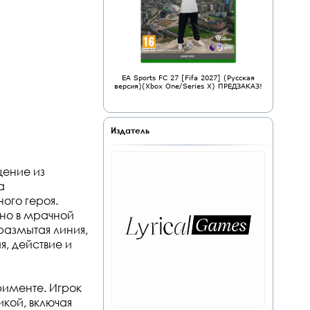
EA Sports FC 27 [Fifa 2027] (Русская
версия)(Xbox One/Series X) ПРЕДЗАКАЗ!
Издатель
щение из
а
ого героя.
ино в мрачной
размытая линия,
я, действие и
именте. Игрок
кой, включая