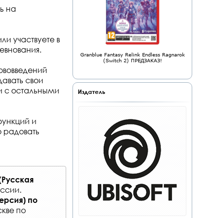
ь на
ли участвуете в
евнования.
Granblue Fantasy Relink Endless Ragnarok
(Switch 2) ПРЕДЗАКАЗ!
ововведений
давать свои
и с остальными
Издатель
функций и
о радовать
 (Русская
оссии
.
 версия)
по
кве по