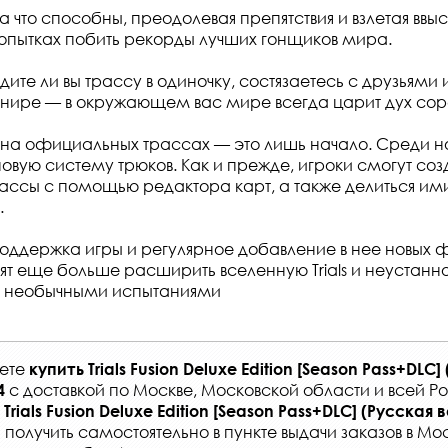
а что способны, преодолевая препятствия и взлетая ввыс
опытках побить рекорды лучших гонщиков мира.
ите ли вы трассу в одиночку, состязаетесь с друзьями и
нире — в окружающем вас мире всегда царит дух сор
 на официальных трассах — это лишь начало. Среди н
новую систему трюков. Как и прежде, игроки смогут соз
ассы с помощью редактора карт, а также делиться им
.
оддержка игры и регулярное добавление в нее новых 
лят еще больше расширить вселенную Trials и неустанн
и необычными испытаниями
жете
купить
Trials Fusion Deluxe Edition [Season Pass+DLC]
с
доставкой по Москве, Московской области и всей Р
4
Trials Fusion Deluxe Edition [Season Pass+DLC] (Русская
 получить самостоятельно в
пункте выдачи заказов
в Мос