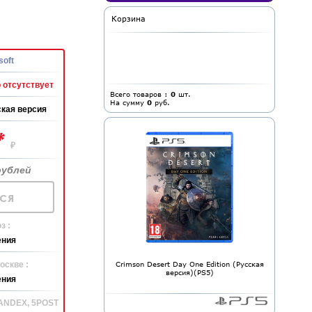
Корзина
soft
 отсутствует
Всего товаров :
0
шт.
На сумму
0
руб.
кая версия
*
₽
рублей
ся
з :
ения
оскве :
Crimson Desert Day One Edition (Русская
версия)(PS5)
ения
YANDEX, 5POST