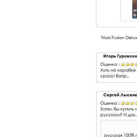
Trials Fusion Del
Игорь Гуровск
Оценка :
Хоть на коробке 
сразу! Вопр..
Сергей Лысен
Оценка :
Хотел бы купить
русском? И док.
русская 100% 