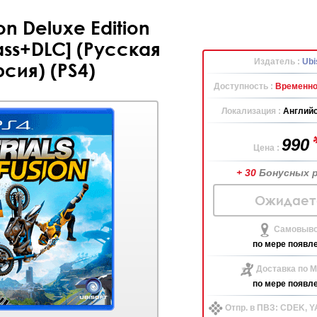
ion Deluxe Edition
ass+DLC] (Русская
Издатель :
Ubi
сия) (PS4)
Доступность :
Временно
Локализация :
Английс
990
Цена :
+ 30
Бонусных 
Ожидает
Самовыво
по мере появл
Доставка по М
по мере появл
Отпр. в ПВЗ: CDEK, 