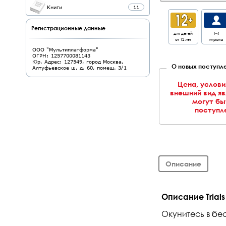
Книги
11
Регистрационные данные
для детей
1-4
от 12 лет
игрока
ООО "Мультиплатформа"
ОГРН: 1257700081143
Юр. Адрес: 127549, город Москва,
О новых поступле
Алтуфьевское ш, д. 60, помещ. 3/1
Цена, услови
внешний вид я
могут бы
поступле
Описание
Описание Trials
Окунитесь в бес