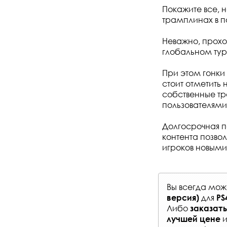
Покажите все, н
трамплинах в п
Неважно, проход
глобальном тур
При этом гонки
стоит отметить 
собственные тр
пользователями
Долгосрочная п
контента позво
игроков новым
Вы всегда мо
для
версия)
PS
Либо
заказать
и
лучшей цене