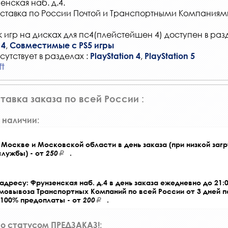
енская наб. д.4.
ставка по России Почтой и Транспортными Компаниям
 игр на дисках для пс4(плейстейшен 4) доступен в раз
,
 4
Совместимые с PS5 игры
сутствует в разделах :
,
PlayStation 4
PlayStation 5
ft
тавка заказа по всей России :
 наличии:
Москве и Московской области в день заказа (при низкой загр
службы) - от
250
.
адресу: Фрунзенская наб. д.4 в день заказа ежедневно до 21:0
амовывоза Транспортных Компаний по всей России от 3 дней 
 100% предоплаты - от
200
.
со статусом ПРЕДЗАКАЗ!: