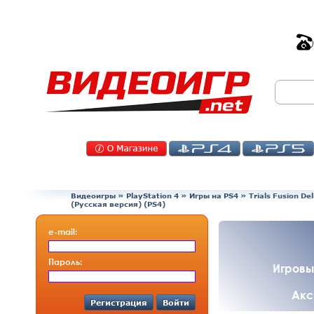
Видеоигры
»
PlayStation 4
»
Игры на PS4
»
Trials Fusion D
(Русская версия) (PS4)
e-mail:
Пароль:
Игровы
Акс
Регистрация
Войти