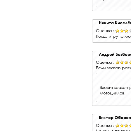
Никита Киселё
Оценка :
Когда игру то м
Андрей Безбор
Оценка :
Если season pass
Входит season
мотоциклов.
Виктор Оборо
Оценка :
Цена и в правду