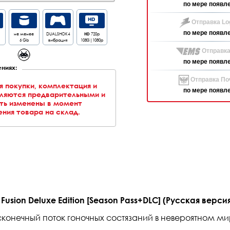
по мере появл
Отправка Log
по мере появл
не менее
DUALSHOK4
HD
720p
6 Gb
вибрация
1080i|1080p
Отправка
по мере появл
ниях:
Отправка Поч
я покупки, комплектация и
по мере появл
вляются предварительными и
ть изменены в момент
ния товара на склад.
 Fusion Deluxe Edition [Season Pass+DLC] (Русская версия
конечный поток гоночных состязаний в невероятном мире 