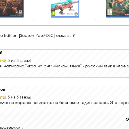
uxe Edition [Season Pass+DLC]
отзывы : 9
ий
5 из 5 звезд!
и написано "игра на английском языке" - русский язык в игре 
ков
5 из 5 звезд!
 именно версию на диске, но беспокоит один вопрос. Эта верс
.
О
проверяли .