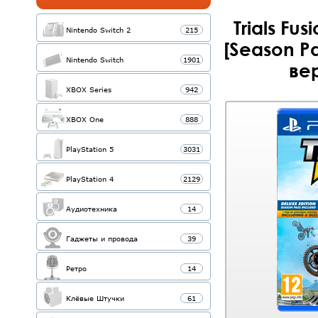
Trials Fus
Nintendo Switch 2
215
[Season P
Nintendo Switch
1901
вер
XBOX Series
942
XBOX One
888
PlayStation 5
3031
PlayStation 4
2129
Аудиотехника
14
Гаджеты и провода
39
Ретро
14
Клёвые Штучки
61