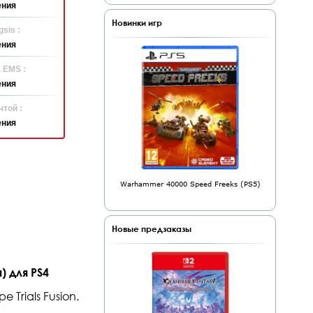
ения
Новинки игр
sis :
ения
 EMS :
ения
той :
ения
Warhammer 40000 Speed Freeks (PS5)
Новые предзаказы
) для PS4
Trials Fusion.