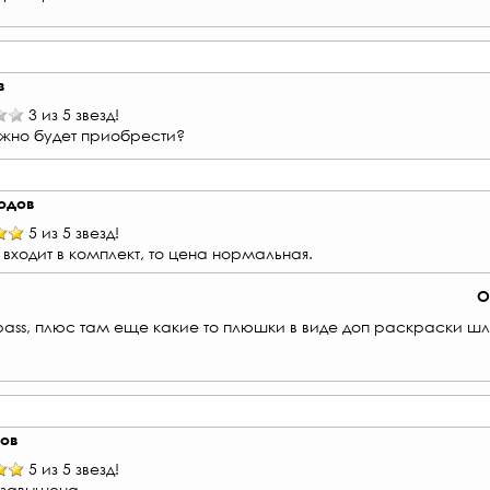
в
3 из 5 звезд!
ожно будет приобрести?
одов
5 из 5 звезд!
 входит в комплект, то цена нормальная.
О
 pass, плюс там еще какие то плюшки в виде доп раскраски ш
нов
5 из 5 звезд!
 завышена