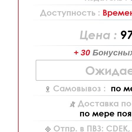
Доступность :
Времен
Цена :
9
+ 30
Бонусных
Ожидае
Самовывоз :
по м
Доставка по
по мере поя
Отпр. в ПВЗ: CDEK