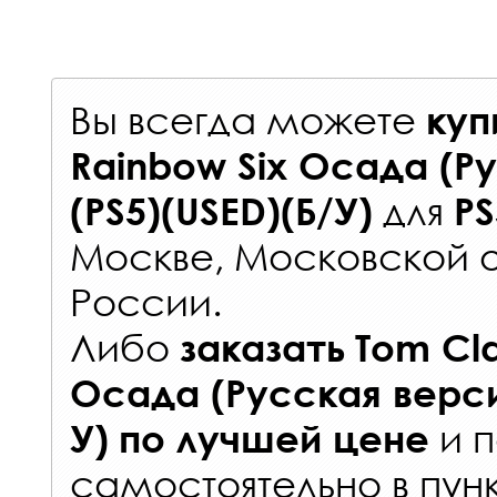
Вы всегда можете
куп
Rainbow Six Осада (Р
для
(PS5)(USED)(Б/У)
PS
Москве, Московской о
России
.
Либо
заказать
Tom Cla
Осада (Русская верси
и п
У)
по лучшей цене
самостоятельно в
пун