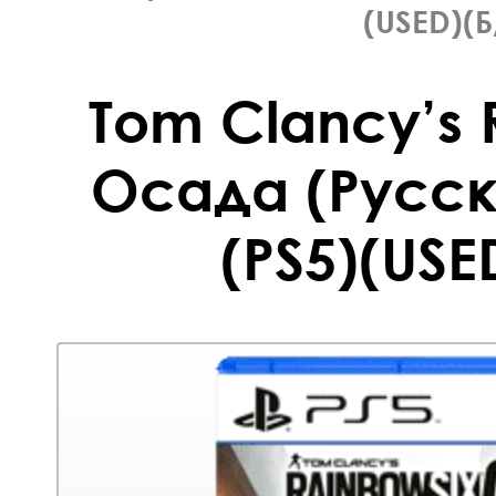
(USED)(Б
Tom Clancy’s 
Осада (Русск
(PS5)(USE