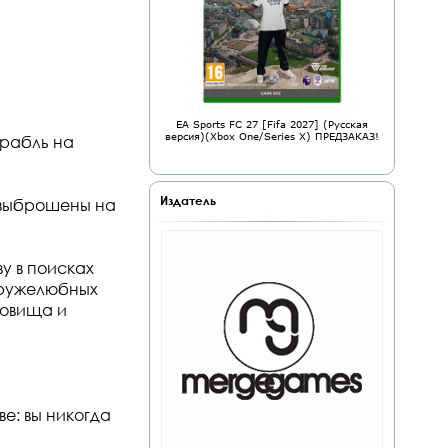
EA Sports FC 27 [Fifa 2027] (Русская
версия)(Xbox One/Series X) ПРЕДЗАКАЗ!
рабль на
Издатель
ь выброшены на
ву в поисках
дружелюбных
ровища и
е: вы никогда