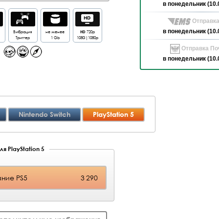
в понедельник (10.
Отправка
в понедельник (10.
Вибрация
не менее
HD
720p
Триггер
1 Gb
1080i|1080p
Отправка Поч
в понедельник (10.
Nintendo Switch
PlayStation 5
я PlayStation 5
ние PS5
3 290