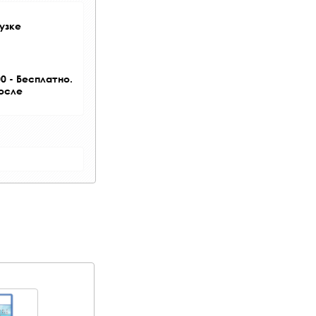
узке
0 - Бесплатно.
после