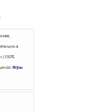
.
скве,
ятельно в
и (100%
делах:
Игры