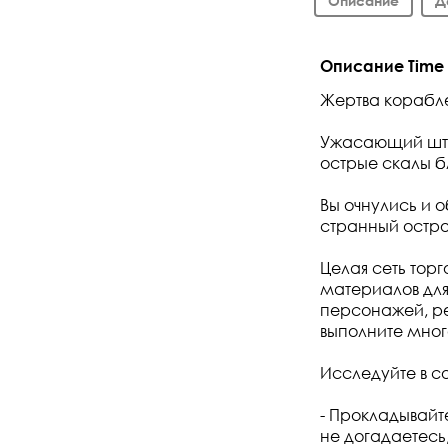
Описание
Д
Описание Time o
Жертва корабл
Ужасающий што
острые скалы б
Вы очнулись и 
странный остров
Целая сеть торг
материалов для
персонажей, р
выполните много
Исследуйте в с
- Прокладывайт
не догадаетесь