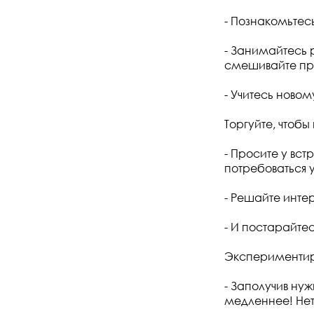
- Познакомьтес
- Занимайтесь 
смешивайте про
- Учитесь ново
Торгуйте, чтобы
- Просите у вс
потребоваться у
- Решайте инте
- И постарайтес
Экспериментиру
- Заполучив ну
медленнее! Нет