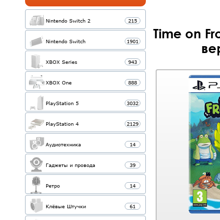
Nintendo Switch 2
215
Time on Fr
Nintendo Switch
1901
ве
XBOX Series
943
XBOX One
888
PlayStation 5
3032
PlayStation 4
2129
Аудиотехника
14
Гаджеты и провода
39
Ретро
14
Клёвые Штучки
61