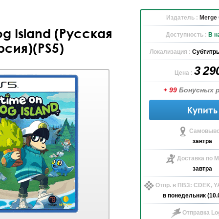
Издатель :
Merge
og Island (Русская
Доступность :
В н
рсия)(PS5)
Локализация :
Субтитры
3 29
Цена :
+ 99
Бонусных 
Купить
Самовыво
завтра
Доставка по М
завтра
Отпр. в ПВЗ: CDEK, 
в понедельник (10.
Отправка Log