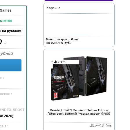
Корзина
 Games
аличии
 на русском
Всего товаров :
0
шт.
0
На сумму
0
руб.
₽
рублей
з :
оскве :
YANDEX, 5POST
Resident Evil 9 Requiem Deluxe Edition
[Steelbook Edition](Русская версия)(PS5)
08.2026)
sis :