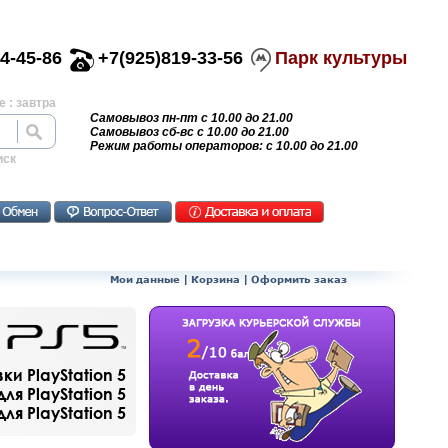
4-45-86
+7(925)819-33-56
Парк культуры
 : завтра
Самовывоз пн-пт с 10.00 до 21.00
Самовывоз сб-вс с 10.00 до 21.00
Режим работы операторов: с 10.00 до 21.00
иск
Мои данные
|
Корзина
|
Оформить заказ
и PlayStation 5
ля PlayStation 5
я PlayStation 5