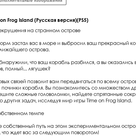
ополнительные изображения
n Frog Island (Русская версия)(PS5)
екрушения на странном острове
рм застал вас в море и выбросил ваш прекрасный ко
лижайшего острова.
обнаружили, что ваш корабль разбился, а вы оказалис
, полный... лягушек?
овых связей позволит вам передвигаться по всему остро
 починки корабля. Вы познакомитесь со множеством 
ешите сложные головоломки, найдете спрятанные сок
 других задач, исследуя мир игры Time on Frog Island.
обственном темпе
е собственный путь на этом экспериментальном остров
, что ждет вас за следующим поворотом!