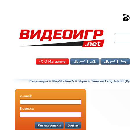
Видеоигры
»
PlayStation 5
»
Игры
»
Time on Frog Island (Р
e-mail:
Пароль:
Регистрация
Войти