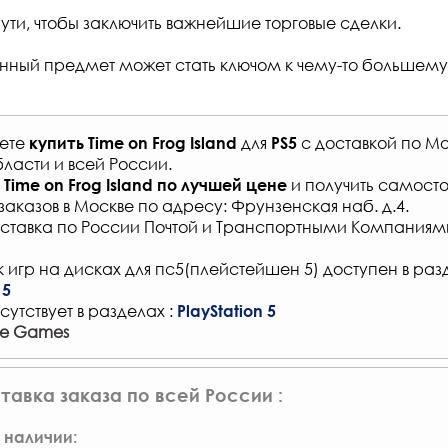
ути, чтобы заключить важнейшие торговые сделки.
нный предмет может стать ключом к чему-то большему
жете
для
с
доставкой по Мо
купить
Time on Frog Island
PS5
ласти и всей России
.
и получить самосто
Time on Frog Island
по лучшей цене
заказов
в Москве по адресу: Фрунзенская наб. д.4.
ставка по России Почтой и Транспортными Компаниям
 игр на дисках для пс5(плейстейшен 5) доступен в раз
 5
сутствует в разделах :
PlayStation 5
ge Games
тавка заказа по всей России :
 наличии: