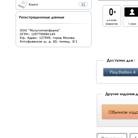
Книги
11
Регистрационные данные
для всех
возрастов
1 игрок
ООО "Мультиплатформа"
ОГРН: 1257700081143
Юр. Адрес: 127549, город Москва,
Алтуфьевское ш, д. 60, помещ. 3/1
Доступно для :
PlayStation 4
Другие издания дл
Обычное изда