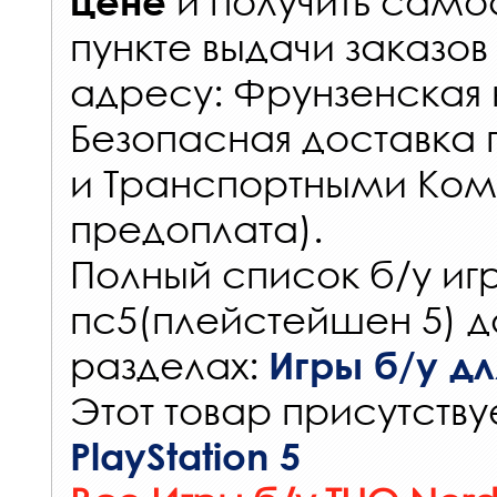
и получить самос
цене
пункте выдачи заказов
адресу: Фрунзенская н
Безопасная доставка 
и Транспортными Ком
предоплата).
Полный список б/у игр
пс5(плейстейшен 5) д
разделах:
Игры б/у для
Этот товар присутствуе
PlayStation 5