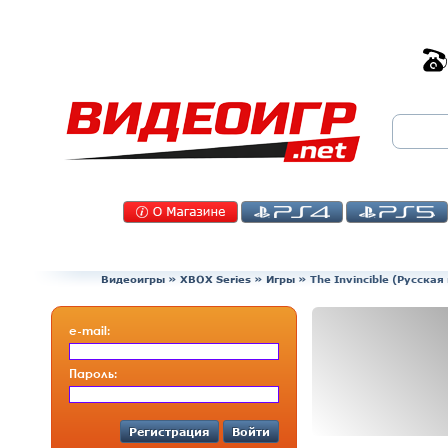
Видеоигры
»
XBOX Series
»
Игры
»
The Invincible (Русская
e-mail:
Пароль:
Регистрация
Войти