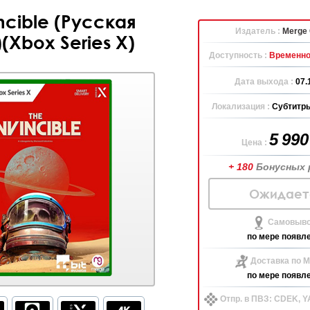
incible (Русская
Издатель :
Merge
(Xbox Series X)
Доступность :
Временно
Дата выхода :
07.
Локализация :
Субтитры
5 99
Цена :
+ 180
Бонусных 
Ожидает
Самовыво
по мере появл
Доставка по М
по мере появл
Отпр. в ПВЗ: CDEK, 