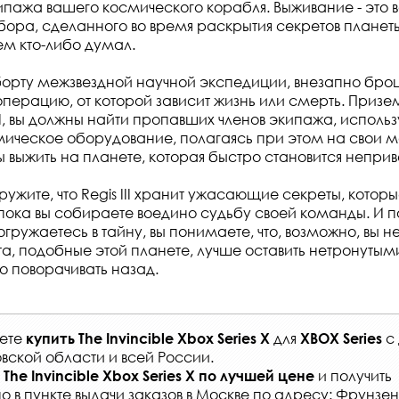
пажа вашего космического корабля. Выживание - это 
бора, сделанного во время раскрытия секретов планет
м кто-либо думал.
 борту межзвездной научной экспедиции, внезапно бр
перацию, от которой зависит жизнь или смерть. Приз
II, вы должны найти пропавших членов экипажа, исполь
ическое оборудование, полагаясь при этом на свои м
ы выжить на планете, которая быстро становится неприв
ужите, что Regis III хранит ужасающие секреты, котор
пока вы собираете воедино судьбу своей команды. И по
огружаетесь в тайну, вы понимаете, что, возможно, вы не
а, подобные этой планете, лучше оставить нетронутым
 поворачивать назад.
жете
для
с
купить
The Invincible Xbox Series X
XBOX Series
вской области и всей России
.
и получить
The Invincible Xbox Series X
по лучшей цене
о в
пункте выдачи заказов
в Москве по адресу: Фрунзенс