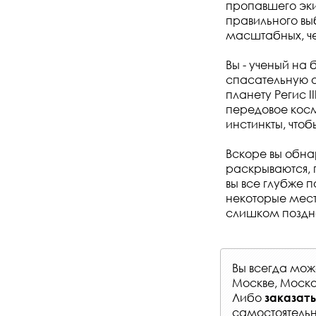
пропавшего эки
правильного вы
масштабных, че
Вы - ученый на
спасательную о
планету Регис I
передовое косм
инстинкты, чтоб
Вскоре вы обнар
раскрываются, 
вы все глубже п
некоторые мест
слишком поздно
Вы всегда мо
Москве, Моско
Либо
заказать
самостоятельн