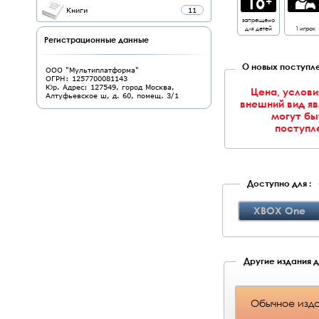
Книги
11
запрещено
для детей
1 игрок
Регистрационные данные
О новых поступле
ООО "Мультиплатформа"
ОГРН: 1257700081143
Юр. Адрес: 127549, город Москва,
Цена, услови
Алтуфьевское ш, д. 60, помещ. 3/1
внешний вид я
могут бы
поступле
Доступно для :
XBOX One
Другие издания д
Обычное изд