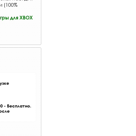
и (100%
гры для XBOX
узке
0 - Бесплатно.
после