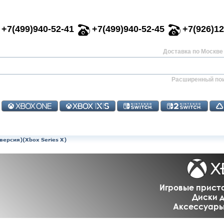
+7(499)940-52-41
+7(499)940-52-45
+7(926)12
Доставка по Москве 
Расширенный по
 версия)(Xbox Series X)
Игровые приста
Диски д
Аксессуары 