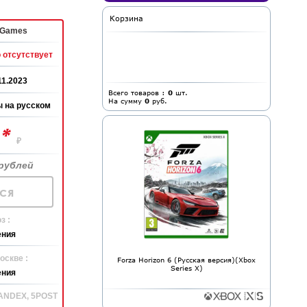
Корзина
 Games
 отсутствует
11.2023
Всего товаров :
0
шт.
На сумму
0
руб.
 на русском
*
0
₽
рублей
ся
з :
ения
оскве :
Forza Horizon 6 (Русская версия)(Xbox
Series X)
ения
YANDEX, 5POST