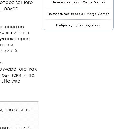
вопрос вашего
Перейти на сайт : Merge Games
ы, более
Показать все товары : Merge Games
ошенный на
Выбрать другого издателя
емлившись на
зуя некоторое
озги и
етливой.
ые
 мере того, как
 одиноки, и что
и. Но уже
доставкой по
кая наб. д.4.