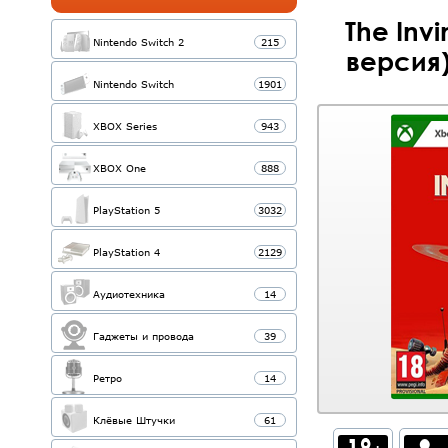
The Inv
Nintendo Switch 2
215
версия)
Nintendo Switch
1901
XBOX Series
943
XBOX One
888
PlayStation 5
3032
PlayStation 4
2129
Аудиотехника
14
Гаджеты и провода
39
Ретро
14
Клёвые Штучки
61