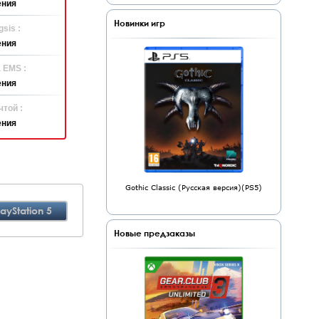
ения
Новинки игр
sis :
ения
 EMS :
ения
той :
ения
Gothic Classic (Русская версия)(PS5)
layStation 5
Новые предзаказы