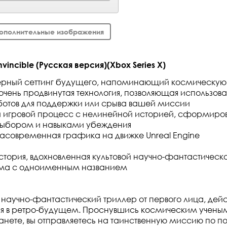
ополнительные изображения
vincible (Русская версия)(Xbox Series X)
ерный сеттинг будущего, напоминающий космическую 
 очень продвинутая технология, позволяющая использова
ботов для поддержки или срыва вашей миссии
 игровой процесс с нелинейной историей, сформир
выбором и навыками убеждения
расовременная графика на движке Unreal Engine
тория, вдохновленная культовой научно-фантастическ
ма с одноименным названием
научно-фантастический триллер от первого лица, дейс
ся в ретро-будущем. Проснувшись космическим учены
нете, вы отправляетесь на таинственную миссию по п