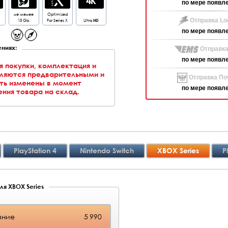
по мере появл
не менее
Optimized
15 Gb.
For Series X
Ultra
HD
Отправка Log
по мере появл
ниях:
Отправка
по мере появл
я покупки, комплектация и
вляются предварительными и
Отправка Поч
ть изменены в момент
по мере появл
ния товара на склад.
PlayStation 4
Nintendo Switch
XBOX Series
P
ля XBOX Series
ание
5 990