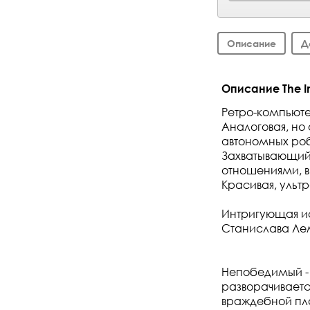
Описание
Д
Описание The In
Ретро-компьют
Аналоговая, но
автономных ро
Захватывающий
отношениями, 
Красивая, ульт
Интригующая ис
Станислава Ле
Непобедимый - 
разворачивает
враждебной пла