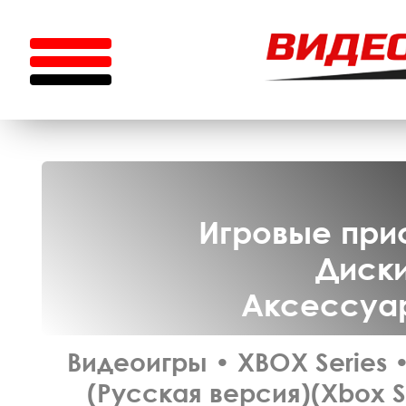
Игровые прис
Диски
Аксессуар
Видеоигры
•
XBOX Series
(Русская версия)(Xbox S