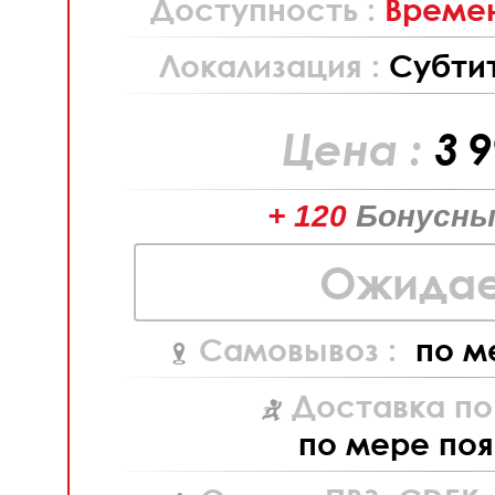
Доступность :
Времен
Локализация :
Субти
Цена :
3 
+ 120
Бонусны
Ожидае
Самовывоз :
по м
Доставка по
по мере поя