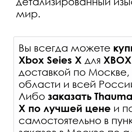
детализированный изы
мир.
Вы всегда можете
куп
для
Xbox Seies X
XBOX 
доставкой по Москве
области и всей Росси
Либо
заказать
Thauma
и п
X
по лучшей цене
самостоятельно в
пун