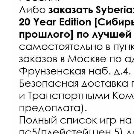
Либо
заказать
Syberia
20 Year Edition [Сибир
прошлого]
по лучшей
самостоятельно в
пун
заказов
в Москве по а
Фрунзенская наб. д.4.
Безопасная доставка 
и Транспортными Ком
предоплата).
Полный список игр на
пс5(плейстейшен 5) д