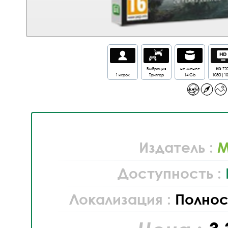
Вибрация
не менее
HD
72
1 игрок
Триггер
14 Gb
1080i|1
Издатель :
M
Доступность :
Локализация :
Полнос