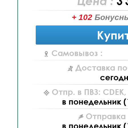
Цена :
3 
+ 102
Бонусны
Купи
Самовывоз :
Доставка по
сегод
Отпр. в ПВЗ: CDEK
в понедельник (
Отправка L
в понедельник (