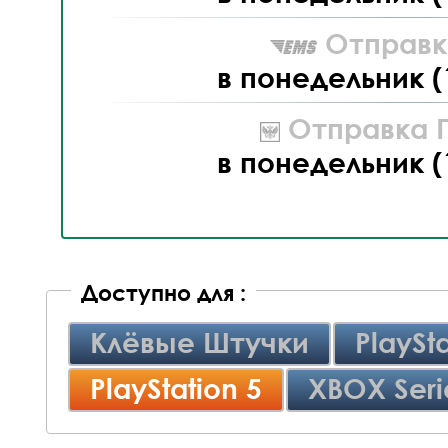
Отправк
в понедельник (
Отправка П
в понедельник (
Доступно для :
Клёвые Штучки
PlaySta
PlayStation 5
XBOX Seri