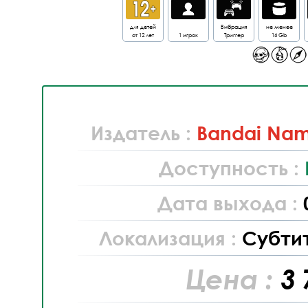
для детей
Вибрация
не менее
от 12 лет
1 игрок
Триггер
16 Gb
Издатель :
Bandai Nam
Доступность :
Дата выхода :
Локализация :
Субти
Цена :
3 