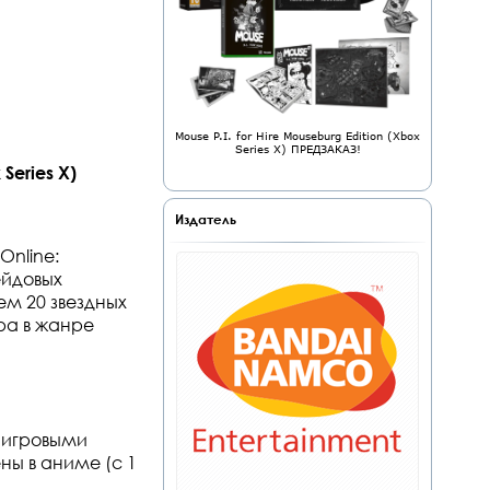
Mouse P.I. for Hire Mouseburg Edition (Xbox
Series X) ПРЕДЗАКАЗ!
Series X)
Издатель
Online:
ейдовых
ем 20 звездных
гра в жанре
0 игровыми
ны в аниме (с 1