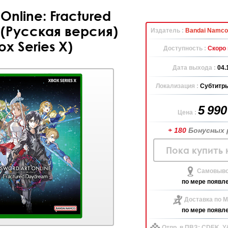
 Online: Fractured
(Русская версия)
Издатель :
Bandai Namco 
ox Series X)
Доступность :
Скоро 
Дата выхода :
04.
Локализация :
Субтитры
5 99
Цена :
+ 180
Бонусных 
Пока купить 
Самовыво
по мере появл
Доставка по М
по мере появл
Отпр. в ПВЗ: CDEK, 