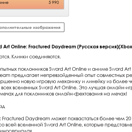
ание
5 990
ополнительные изображения
Art Online: Fractured Daydream (Русская версия)(Xbox 
тся. Клинки соединяются.
опытных поклонников Sword Art Online и аниме Sword Art 
ream предлагает непревзойденный опыт совместных р
ршенно новую игровую механику и линейку из более ч
всех вселенных Sword Art Online. Это лучшая онлайн-и
мечах для поклонников онлайн-фехтования на мечах!
зд
e: Fractured Daydream может похвастаться более чем 2
 всей вселенной Sword Art Online, которые представле
 киносериалах.