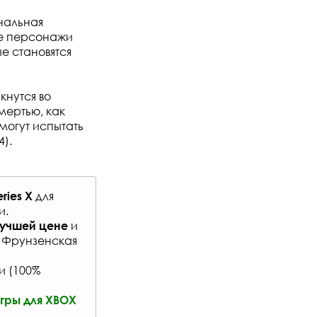
инальная
ные персонажи
е становятся
кнутся во
мертью, как
смогут испытать
4).
для
ries X
и
.
и
лучшей цене
: Фрунзенская
и (100%
гры для XBOX