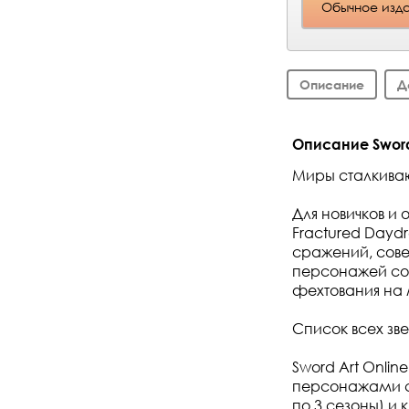
Обычное изд
Описание
Д
Описание Sword 
Миры сталкиваю
Для новичков и 
Fractured Dayd
сражений, сове
персонажей со 
фехтования на 
Список всех зве
Sword Art Onlin
персонажами со
по 3 сезоны) и