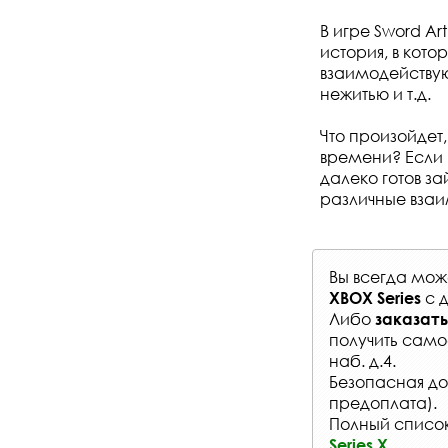
В игре Sword Ar
история, в кото
взаимодействую
нежитью и т.д.
Что произойдет,
времени? Если 
далеко готов за
различные взаим
Вы всегда мо
с
д
XBOX Series
Либо
заказать
получить само
наб. д.4.
Безопасная до
предоплата).
Полный список 
Series X