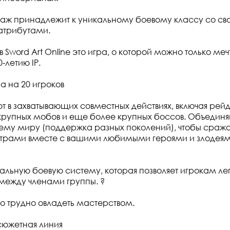
аж принадлежит к уникальному боевому классу со св
атрибутами.
 Sword Art Online это игра, о которой можно только меч
-летию IP.
а на 20 игроков
ют в захватывающих совместных действиях, включая рей
крупных мобов и еще более крупных боссов. Объединяй
ему миру (поддержка разных поколений), чтобы сража
трами вместе с вашими любимыми героями и злодеями
альную боевую систему, которая позволяет игрокам ле
между членами группы. ?
но трудно овладеть мастерством.
сюжетная линия