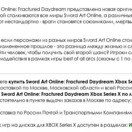
t Online: Fractured Daydream представлена новая ориг
рой сталкиваются все миры Sword Art Online, а различ
т нестандартно - враги становятся союзниками, мертвы
 если персонажи из разных миров Sword Art Online стол
измененное прошлое - это разница между жизнью и с
йти человек, чтобы получить свой второй шанс? Игроки 
одействия в рамках игры best of all arcs (сезоны с 1 по 
жете
купить
Sword Art Online: Fractured Daydream Xbox Se
оставкой по Москве, Московской области и всей Росси
Sword Art Online: Fractured Daydream Xbox Series X
по 
стоятельно в
пункте выдачи заказов
в Москве по адресу
ставка по России Почтой и Транспортными Компаниям
игр на дисках для XBOX Series X доступен в разделах:
И