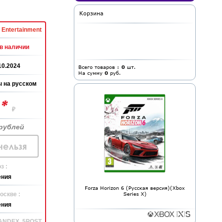
Корзина
Entertainment
в наличии
10.2024
Всего товаров :
0
шт.
На сумму
0
руб.
 на русском
*
0
₽
рублей
нельзя
з :
ения
Forza Horizon 6 (Русская версия)(Xbox
оскве :
Series X)
ения
YANDEX, 5POST