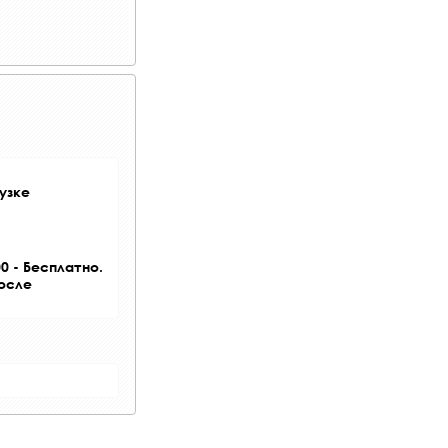
узке
0 - Бесплатно.
после