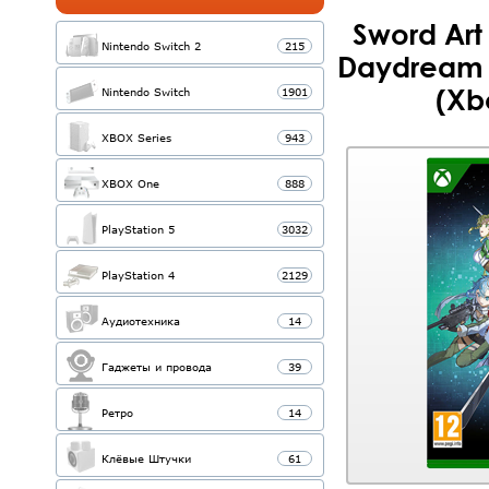
Sword Art
Nintendo Switch 2
215
Daydream 
(Xb
Nintendo Switch
1901
XBOX Series
943
XBOX One
888
PlayStation 5
3032
PlayStation 4
2129
Аудиотехника
14
Гаджеты и провода
39
Ретро
14
Клёвые Штучки
61