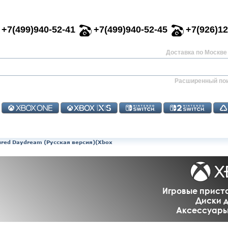
+7(499)940-52-41
+7(499)940-52-45
+7(926)12
Доставка по Москве 
Расширенный по
tured Daydream (Русская версия)(Xbox
Игровые приста
Диски д
Аксессуары 