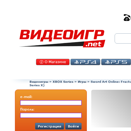
Видеоигры
»
XBOX Series
»
Игры
»
Sword Art Online: Frac
Series X)
e-mail:
Пароль:
Регистрация
Войти