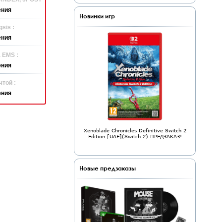
ения
Новинки игр
sis :
ения
 EMS :
ения
той :
ения
Xenoblade Chronicles Definitive Switch 2
Edition [UAE](Switch 2) ПРЕДЗАКАЗ!
Новые предзаказы