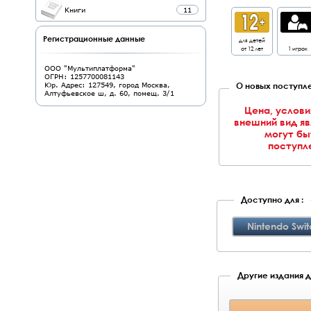
Книги
11
Регистрационные данные
для детей
от 12 лет
1 игрок
ООО "Мультиплатформа"
ОГРН: 1257700081143
О новых поступле
Юр. Адрес: 127549, город Москва,
Алтуфьевское ш, д. 60, помещ. 3/1
Цена, услови
внешний вид я
могут бы
поступле
Доступно для :
Nintendo Swit
Другие издания д