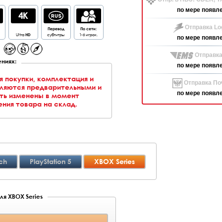
по мере появл
Отправка Log
Перевод
По сети:
Ultra
HD
субтитры
1-6 игрок.
по мере появл
Отправка
ниях:
по мере появл
я покупки, комплектация и
Отправка Поч
вляются предварительными и
по мере появл
ть изменены в момент
ния товара на склад.
ch
PlayStation 5
XBOX Series
ля XBOX Series