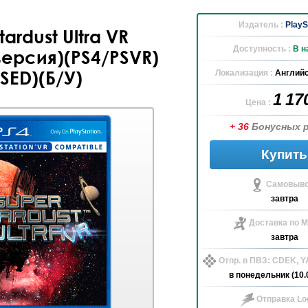
Издатель :
PlayS
tardust Ultra VR
Доступность :
В н
версия)(PS4/PSVR)
SED)(Б/У)
Локализация :
Английс
1 17
Цена :
+ 36
Бонусных 
Купить
Самовыво
завтра
Доставка по М
завтра
Отпр. в ПВЗ: CDEK, 
в понедельник (10.
Отправка Log