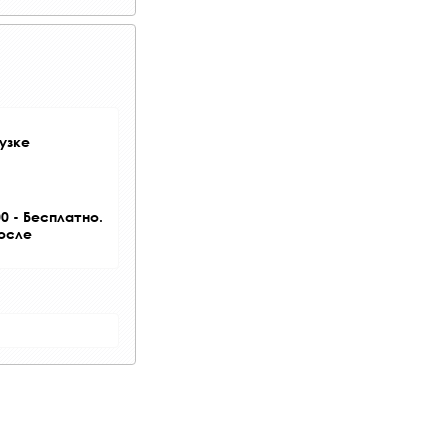
узке
0 - Бесплатно.
после