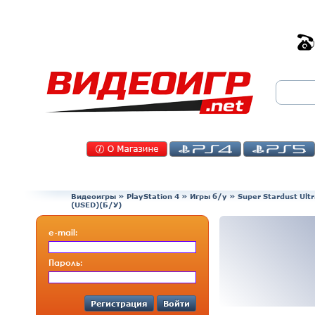
Видеоигры
»
PlayStation 4
»
Игры б/у
»
Super Stardust Ul
(USED)(Б/У)
e-mail:
Пароль:
Регистрация
Войти