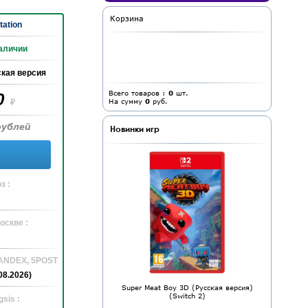
Корзина
tation
аличии
кая версия
Всего товаров :
0
шт.
0
На сумму
0
руб.
₽
рублей
Новинки игр
з :
оскве :
YANDEX, 5POST
08.2026)
Super Meat Boy 3D (Русская версия)
(Switch 2)
sis :