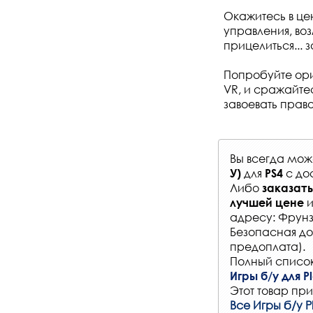
Окажитесь в це
управления, воз
прицелиться... 
Попробуйте ориг
VR, и сражайте
завоевать право
Вы всегда мо
для
с
до
У)
PS4
Либо
заказать
и
лучшей цене
адресу: Фрунз
Безопасная до
предоплата).
Полный список
Игры б/у для Pl
Этот товар при
Все Игры б/у P