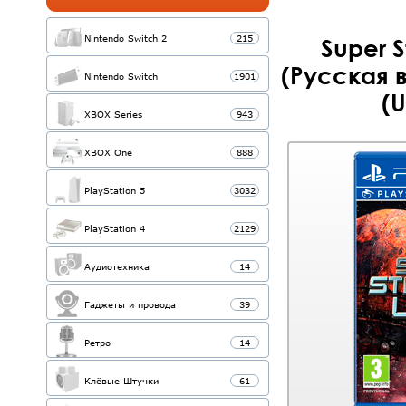
Nintendo Switch 2
215
Super S
(Русская 
Nintendo Switch
1901
(U
XBOX Series
943
XBOX One
888
PlayStation 5
3032
PlayStation 4
2129
Аудиотехника
14
Гаджеты и провода
39
Ретро
14
Клёвые Штучки
61