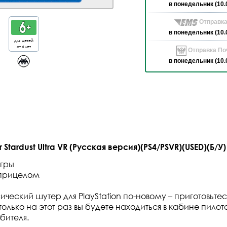
в понедельник (10.
Отправка
в понедельник (10.
для детей
от 6 лет
Отправка Поч
в понедельник (10.
Stardust Ultra VR (Русская версия)(PS4/PSVR)(USED)(Б/У)
игры
прицелом
ический шутер для PlayStation по-новому – приготовьт
только на этот раз вы будете находиться в кабине пил
бителя.