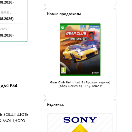
08.2026)
 EMS :
Новые предзаказы
08.2026)
той :
08.2026)
Gear Club Unlimited 3 (Русская версия)
 для PS4
(Xbox Series X) ПРЕДЗАКАЗ!
Издатель
есь защищать
ота мощного