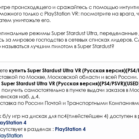
нтре происходящего и сражайтесь с помощью интуитив
можного только с PlayStation VR: посмотрите на врага, 
затем уничтожьте его.
инальные режимы Super Stardust Ultra, переделанные д
сь за мировое господство в сетевых списках лидеров. 
 называться лучшим пилотом в Super Stardust?
жете
купить
Super Stardust Ultra VR (Русская версия)(PS4/
ставкой по Москве, Московской области и всей России
.
Super Stardust Ultra VR (Русская версия)(PS4/PSVR)(USED
 получить самостоятельно в
пункте выдачи заказов
в Мос
енская наб. д.4.
ставка по России Почтой и Транспортными Компаниям
 б/у игр на дисках для пс4(плейстейшен 4) доступен в 
ayStation 4
сутствует в разделах :
PlayStation 4
layStation