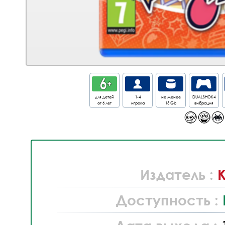
для детей
1-4
не менее
DUALSHOK4
от 6 лет
игрока
15 Gb
вибрация
Издатель :
Доступность :