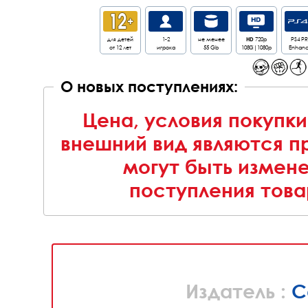
для детей
1-2
не менее
HD
720p
PS4 P
от 12 лет
игрока
55 Gb
1080i|1080p
Enhan
О новых поступлениях:
Цена, условия покупки
внешний вид являются п
могут быть измен
поступления това
Издатель :
C