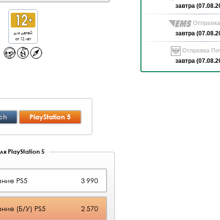
завтра (07.08.2
Отправка
для детей
завтра (07.08.2
от 12 лет
Отправка Поч
завтра (07.08.2
ch
PlayStation 5
я PlayStation 5
ние PS5
3 990
ние (Б/У) PS5
2 570