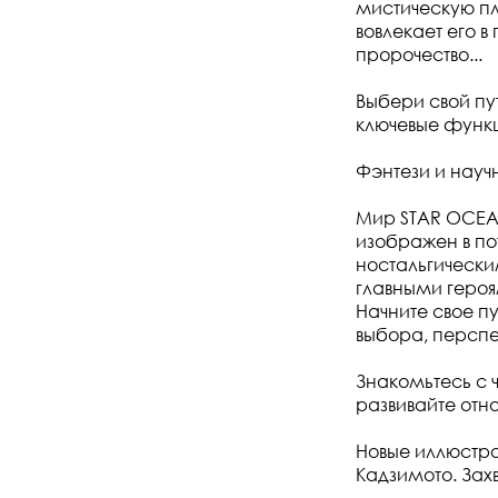
мистическую пл
вовлекает его 
пророчество...
Выбери свой пу
ключевые функ
Фэнтези и науч
Мир STAR OCEAN
изображен в п
ностальгическ
главными геро
Начните свое п
выбора, перспек
Знакомьтесь с 
развивайте отн
Новые иллюстр
Кадзимото. Зах