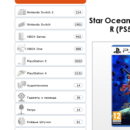
Nintendo Switch 2
214
Star Ocean
Nintendo Switch
1901
R (PS
XBOX Series
942
XBOX One
888
PlayStation 5
3033
PlayStation 4
2131
Аудиотехника
14
Гаджеты и провода
39
Ретро
14
Клёвые Штучки
61