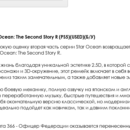
cean: The Second Story R (PS5)(USED)(Б/У)
окую оценку вторая часть серии Star Ocean возвращае
Ocean: The Second Story R.
жизнь благодаря уникальной эстетике 2.5D, в которой с
сонажи и 3D-окружение, этот ремейк включает в себя в
елиз таким замечательным, а также добавляет новые 
ю боевую механику, полную озвучку на японском и анг
 переработанную музыку, быстрые путешествия и мног
ебя окончательную версию классической, но модерниз
идеально подойдет как новичкам, так и давним поклонн
ата 366 - Офицер Федерации оказывается перенесенн