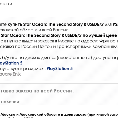
авыки.
жете
для
купить
Star Ocean: The Second Story R USEDБ/У
PS
сковской области и всей России
.
Star Ocean: The Second Story R USEDБ/У
по лучшей цене
о в
пункте выдачи заказов
в Москве по адресу: Фрунзенс
ставка по России Почтой и Транспортными Компаниям
 б/у игр на дисках для пс5(плейстейшен 5) доступен в 
ayStation 5
сутствует в разделах :
PlayStation 5
quare Enix
тавка заказа по всей России :
 наличии:
Москве и Московской области в день заказа (при низкой загр