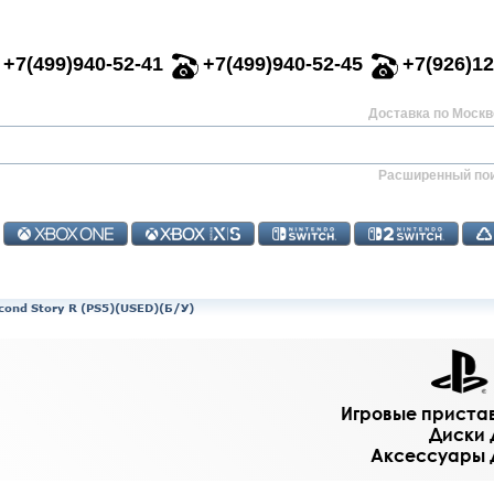
+7(499)940-52-41
+7(499)940-52-45
+7(926)12
Доставка по Москве
Расширенный по
cond Story R (PS5)(USED)(Б/У)
Игровые приставк
Диски д
Аксессуары дл