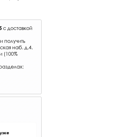
с
доставкой
5
и получить
кая наб. д.4.
и (100%
разделах:
узке