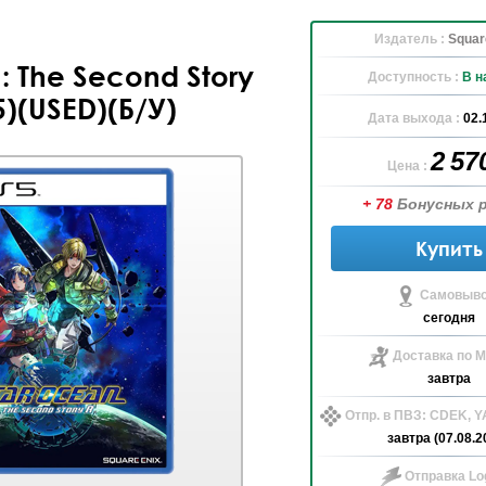
Издатель :
Squar
: The Second Story
Доступность :
В н
5)(USED)(Б/У)
Дата выхода :
02.
2 57
Цена :
+ 78
Бонусных 
Купить
Самовыво
сегодня
Доставка по М
завтра
Отпр. в ПВЗ: CDEK, 
завтра (07.08.2
Отправка Log