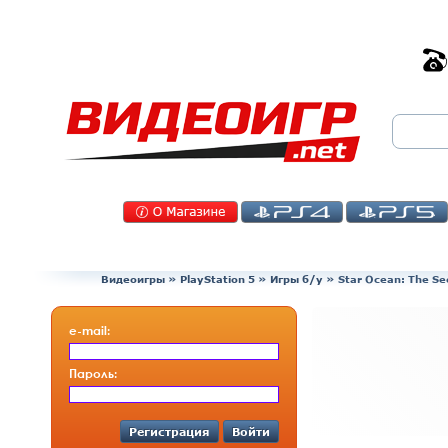
Видеоигры
»
PlayStation 5
»
Игры б/у
»
Star Ocean: The Se
e-mail:
Пароль:
Регистрация
Войти