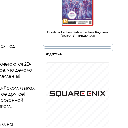
Granblue Fantasy Relink Endless Ragnarok
(Switch 2) ПРЕДЗАКАЗ!
тся под
Издатель
очетаются 2D-
се, что делало
элементы!
лийском языках,
ое другое!
ированной
икам.
ым на