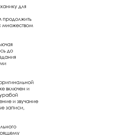
ханику для
м продолжить
 с множеством
лючая
сь до
здания
ыми
в оригинальной
же включен и
курабой
ение и звучание
ые записи,
ельного
стоящему