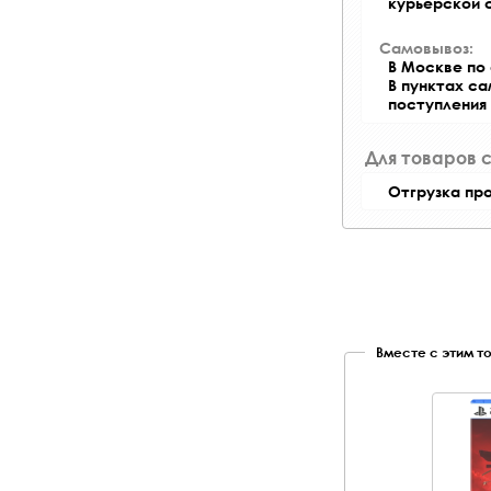
курьерской 
Самовывоз:
В Москве по 
В пунктах с
поступления
Для товаров 
Отгрузка пр
Вместе с этим т