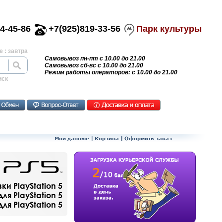
4-45-86
+7(925)819-33-56
Парк культуры
 : завтра
Самовывоз пн-пт с 10.00 до 21.00
Самовывоз сб-вс с 10.00 до 21.00
Режим работы операторов: с 10.00 до 21.00
иск
Мои данные
|
Корзина
|
Оформить заказ
и PlayStation 5
ля PlayStation 5
я PlayStation 5