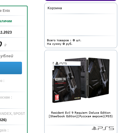
Корзина
e Enix
аличии
11.2023
Всего товаров :
0
шт.
0
На сумму
0
руб.
₽
рублей
з :
оскве :
Resident Evil 9 Requiem Deluxe Edition
YANDEX, 5POST
[Steelbook Edition](Русская версия)(PS5)
026)
sis :