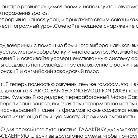
 быстро развивающимся боем и используйте новую ме
о поражения врагов.
епрерывно нанося урон, и прикажите своим союзника
нанести огромный урон.Сочетайте мощное снаряжение
од вечеринки с помощью большого выбора навыков, вк
усство, металлообработку и многое другое. Развивайте
овней и осваивайте усовершенствованную систему со
бы создавать непревзойденное снаряжение с различн
онский и английский закадровый голос
тий теперь полностью озвучены тем же голосом, что и 
го, диалог из STAR OCEAN SECOND EVOLUTION (2008) так
ран. Культовый саундтрек, переработанный Мотои Са
 переписаны заново, включая полноформатное исполн
 исследований и сцен из фильмов также содержат нов
мают их на еще большую высоту. 3 режима сложности
 для спокойного путешествия, ГАЛАКТИКУ для увлекат
ВСЕЛЕННУЮ ... если вы достаточно смелы, чтобы по-на