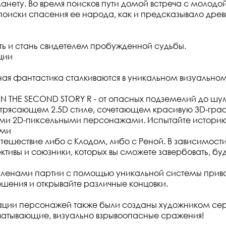
анету. Во время поисков пути домой встреча с молодо
в поиски спасения ее народа, как и предсказывало дре
ть и стань свидетелем пробужденной судьбы.
ции
ная фантастика сталкиваются в уникальном визуальном
 THE SECOND STORY R - от опасных подземелий до шум
отрясающем 2.5D стиле, сочетающем красивую 3D-гра
ими 2D-пиксельными персонажами. Испытайте историю
ями
утешествие либо с Клодом, либо с Реной. В зависимости
тивы и союзники, которых вы сможете завербовать, буд
членами партии с помощью уникальной системы прива
ошения и открывайте различные концовки.
ации персонажей также были созданы художником се
ватывающие, визуально взрывоопасные сражения!