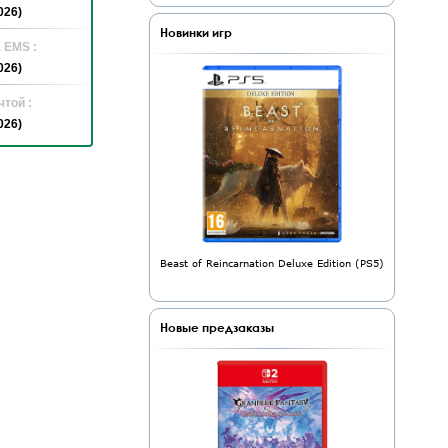
026)
Новинки игр
 EMS :
026)
той :
026)
Beast of Reincarnation Deluxe Edition (PS5)
Новые предзаказы