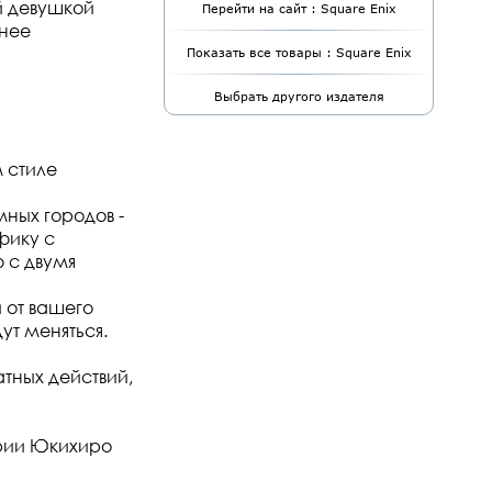
й девушкой
Перейти на сайт : Square Enix
внее
Показать все товары : Square Enix
Выбрать другого издателя
 стиле
ных городов -
фику с
 с двумя
 от вашего
ут меняться.
тных действий,
рии Юкихиро