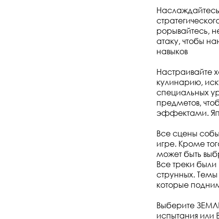
Наслаждайтесь
стратегическог
рорывайтесь, н
атаку, чтобы 
навыков
Настраивайте х
кулинарию, иск
специальных ур
предметов, что
эффектами. Яп
Все сцены собы
игре. Кроме то
может быть выб
Все треки были
струнных. Темы
которые подни
Выберите ЗЕМЛЮ
испытания или 