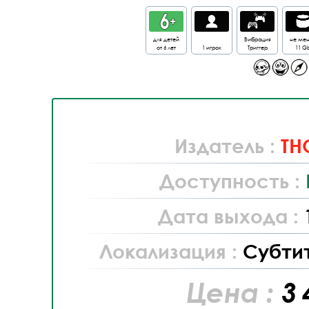
для детей
Вибрация
не ме
от 6 лет
1 игрок
Триггер
11 G
Издатель :
TH
Доступность :
Дата выхода :
Локализация :
Субти
Цена :
3 