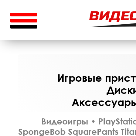
Игровые приста
Диски
Аксессуары 
Видеоигры
•
PlayStati
SpongeBob SquarePants Titan