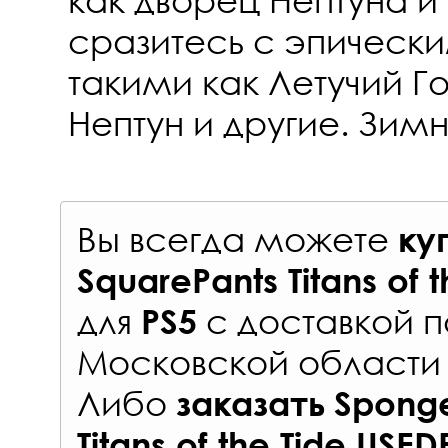
сразитесь с эпическ
такими как Летучий Г
Нептун и другие. Зим
Вы всегда можете
ку
SquarePants Titans of 
для
с
доставкой п
PS5
Московской области 
Либо
заказать
Spong
Titans of the Tide USED