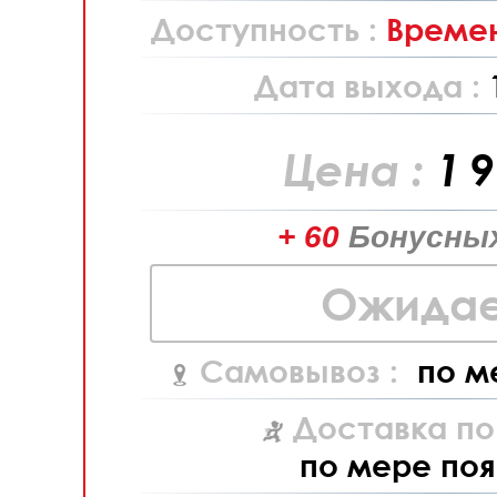
Доступность :
Времен
Дата выхода :
Цена :
1 
+ 60
Бонусных
Ожидае
Самовывоз :
по м
Доставка по
по мере поя