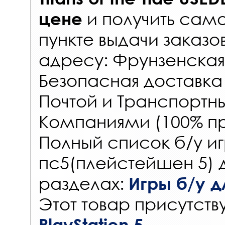
и получить само
цене
пункте выдачи заказо
адресу: Фрунзенская 
Безопасная доставка
Почтой и Транспорт
Компаниями (100% пр
Полный список б/у иг
пс5(плейстейшен 5) 
разделах:
Игры б/у дл
Этот товар присутству
PlayStation 5