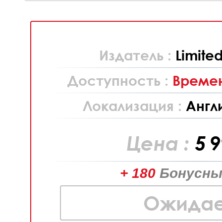
Издатель :
Limite
Доступность :
Времен
Локализация :
Англ
Цена :
5 
+ 180
Бонусны
Ожидае