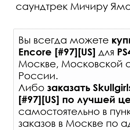
саундтрек Мичиру Яма
Вы всегда можете
куп
для
Encore [#97][US]
PS
Москве, Московской о
России
.
Либо
заказать
Skullgir
[#97][US]
по лучшей ц
самостоятельно в
пун
заказов
в Москве по а