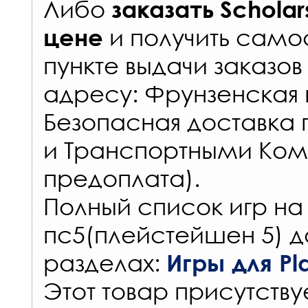
Либо
заказать
Schola
и получить самос
цене
пункте выдачи заказов
адресу: Фрунзенская н
Безопасная доставка 
и Транспортными Ком
предоплата).
Полный список игр на
пс5(плейстейшен 5) д
разделах:
Игры для Pla
Этот товар присутствуе