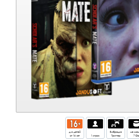
для детей
Вибрация
не ме
от 16 лет
1 игрок
Триггер
7 Gb