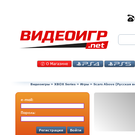
Видеоигры
»
XBOX Series
»
Игры
»
Scars Above (Русская в
e-mail:
Пароль:
Регистрация
Войти