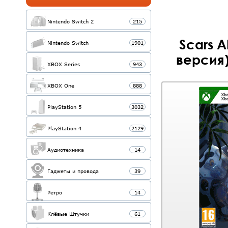
Nintendo Switch 2
215
Scars 
Nintendo Switch
1901
версия)
XBOX Series
943
XBOX One
888
PlayStation 5
3032
PlayStation 4
2129
Аудиотехника
14
Гаджеты и провода
39
Ретро
14
Клёвые Штучки
61