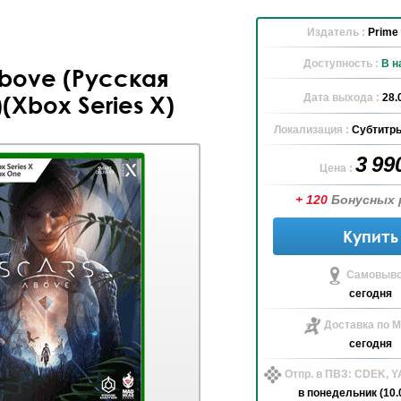
Издатель :
Prime 
Доступность :
В н
Above (Русская
Дата выхода :
28.
(Xbox Series X)
Локализация :
Субтитры
3 99
Цена :
+ 120
Бонусных 
Купить
Самовыво
сегодня
Доставка по М
сегодня
Отпр. в ПВЗ: CDEK, 
в понедельник (10.