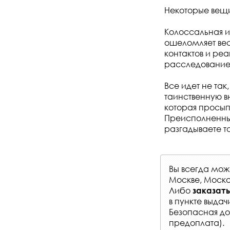
Некоторые вещ
Колоссальная и
ошеломляет вес
контактов и реа
расследование
Все идет не та
таинственную вн
которая просы
Преисполненный
разгадываете та
Вы всегда мо
Москве, Моско
Либо
заказать
в
пункте выдач
Безопасная до
предоплата).