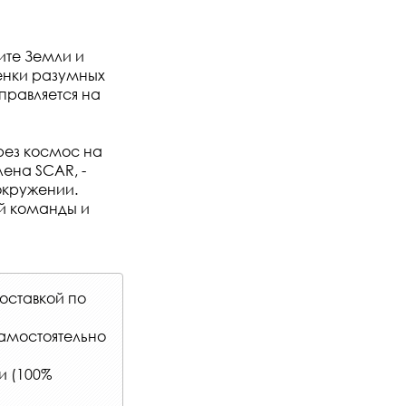
ите Земли и
ценки разумных
тправляется на
рез космос на
лена SCAR, -
окружении.
й команды и
оставкой по
самостоятельно
и (100%