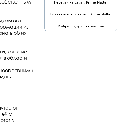
 собственным
Перейти на сайт : Prime Matter
Показать все товары : Prime Matter
до мозга
нформации из
Выбрать другого издателя
знать об их
ия, которые
и в области
знообразными
одить
утер от
тей с
ется в