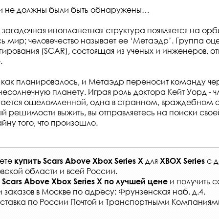
и не должны были быть обнаружены…
 загадочная инопланетная структура появляется на орб
ь мир; человечество называет ее ‘Метаэдр’. Группа о
гирования (SCAR), состоящая из ученых и инженеров, о
.
к, как планировалось, и Метаэдр переносит команду че
есолнечную планету. Играя роль доктора Кейт Уорд - ч
пается ошеломленной, одна в странном, враждебном 
 решимости выжить, вы отправляетесь на поиски свое
йну того, что произошло.
жете
для
с
д
купить
Scars Above Xbox Series X
XBOX Series
вской области и всей России
.
и получить 
Scars Above Xbox Series X
по лучшей цене
и заказов
в Москве по адресу: Фрунзенская наб. д.4.
ставка по России Почтой и Транспортными Компаниям