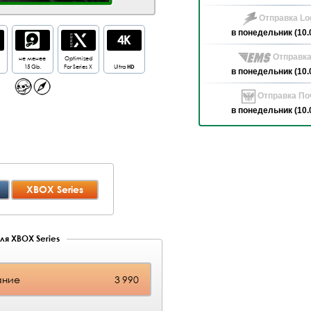
Отправка Log
в понедельник (10.
Отправка
не менее
Optimized
15 Gb.
For Series X
Ultra
HD
в понедельник (10.
Отправка Поч
в понедельник (10.
XBOX Series
ля XBOX Series
ание
3 990