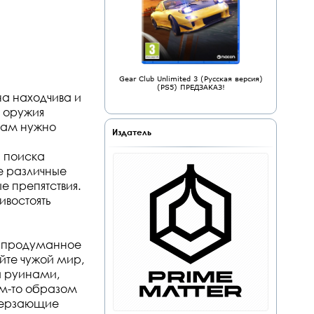
Gear Club Unlimited 3 (Русская версия)
(PS5) ПРЕДЗАКАЗ!
на находчива и
 оружия
 вам нужно
Издатель
и поиска
е различные
е препятствия.
ивостоять
о продуманное
йте чужой мир,
и руинами,
им-то образом
амерзающие