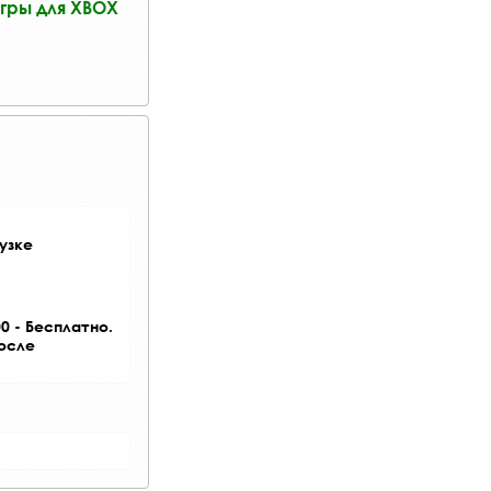
гры для XBOX
узке
0 - Бесплатно.
после