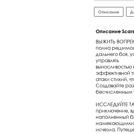
Описание
Д
Описание Scars
ВЫЖИТЬ ВОПРЕКИ
полна решимост
дальнего боя, 
управлять
выносливостью 
эффективной т
атаки стихий, 
Создавайте раз
бесчисленным у
ИССЛЕДУЙТЕ ТА
приключение, в
наполненный б
намекающими на
исчезла. Путеш