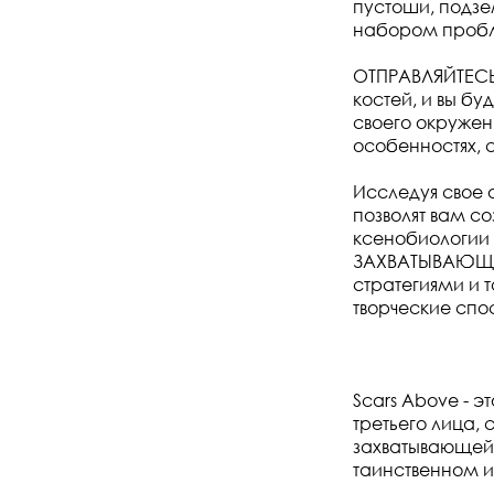
пустоши, подзе
набором пробле
ОТПРАВЛЯЙТЕСЬ
костей, и вы бу
своего окружен
особенностях, с
Исследуя свое 
позволят вам с
ксенобиологии
ЗАХВАТЫВАЮЩИЕ
стратегиями и т
творческие спо
Scars Above - 
третьего лица,
захватывающей 
таинственном и