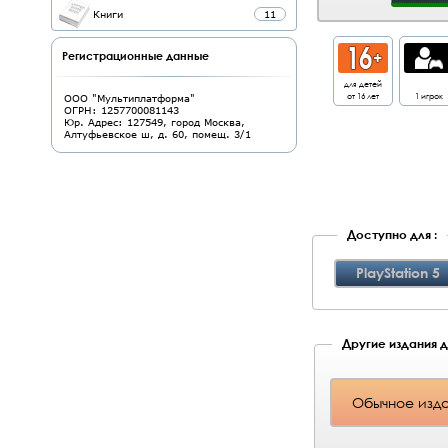
Книги
11
Регистрационные данные
для детей
от 16 лет
1 игрок
ООО "Мультиплатформа"
ОГРН: 1257700081143
Юр. Адрес: 127549, город Москва,
Алтуфьевское ш, д. 60, помещ. 3/1
Доступно для :
PlayStation 5
Другие издания д
Обычное изд