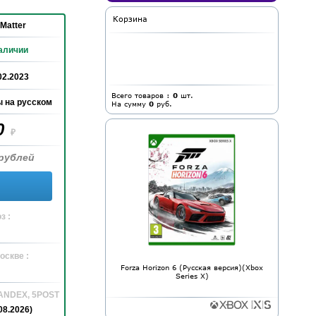
Корзина
Matter
аличии
02.2023
Всего товаров :
0
шт.
 на русском
На сумму
0
руб.
0
₽
рублей
з :
оскве :
Forza Horizon 6 (Русская версия)(Xbox
Series X)
YANDEX, 5POST
08.2026)