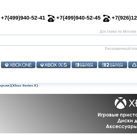
+7(499)940-52-41
+7(499)940-52-45
+7(926)12
Доставка по Москве 
Расширенный по
ерсия)(Xbox Series X)
Игровые приста
Диски д
Аксессуары 