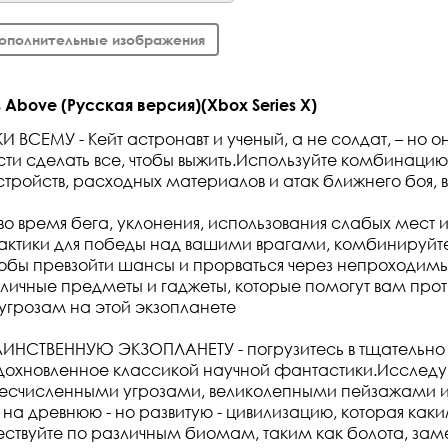
ополнительные изображения
 Above (Русская версия)(Xbox Series X)
 ВСЕМУ - Кейт астронавт и ученый, а не солдат, – но о
и сделать все, чтобы выжить.Используйте комбинацию
устройств, расходных материалов и атак ближнего боя,
во время бега, уклонения, использования слабых мест 
актики для победы над вашими врагами, комбинируйт
чтобы превзойти шансы и прорваться через непроходимы
личные предметы и гаджеты, которые помогут вам прот
грозам на этой экзопланете
ИНСТВЕННУЮ ЭКЗОПЛАНЕТУ - погрузитесь в тщательн
дохновленное классикой научной фантастики.Исследу
есчисленными угрозами, великолепными пейзажами 
 древнюю - но развитую - цивилизацию, которая как
ествуйте по различным биомам, таким как болота, з