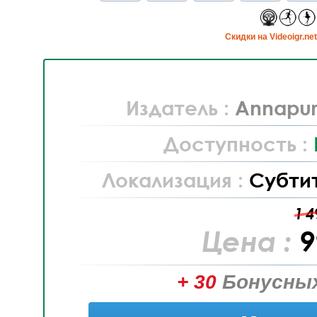
Cкидки на Videoigr.ne
Издатель :
Annapurn
Доступность :
Локализация :
Субти
1 4
Цена :
9
+ 30
Бонусных