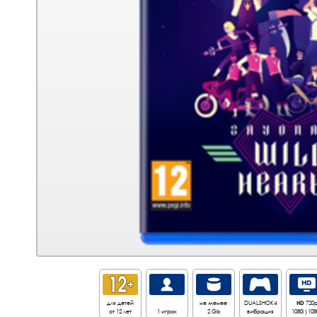
для детей
не менее
DUALSHOK4
HD
720
от 12 лет
1 игрок
2 Gb
вибрация
1080i|108