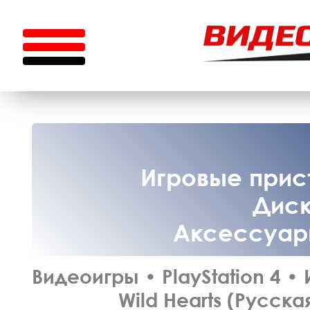
Игровые прист
Диск
Аксессуары
Видеоигры
•
PlayStation 4
•
Wild Hearts (Русска