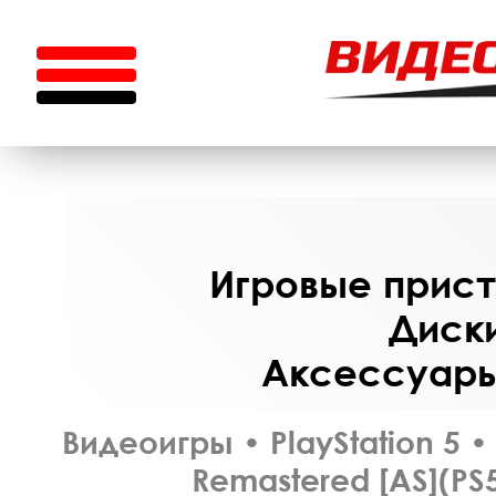
Игровые приста
Диски
Аксессуары 
Видеоигры
•
PlayStation 5
•
Remastered [AS](PS