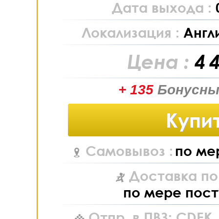
Дата выхода :
Локализация :
Англ
Цена :
4 
+ 135
Бонусны
Купи
Самовывоз :
по ме
Доставка по
по мере пост
Отпр. в ПВЗ: CDEK