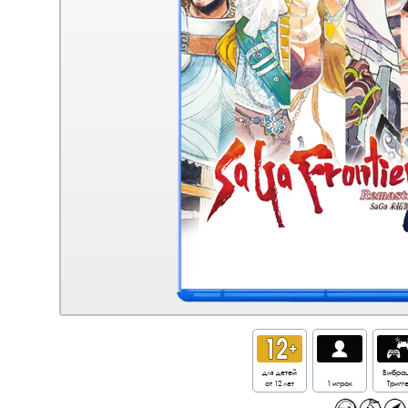
для детей
Вибра
от 12 лет
1 игрок
Тригг