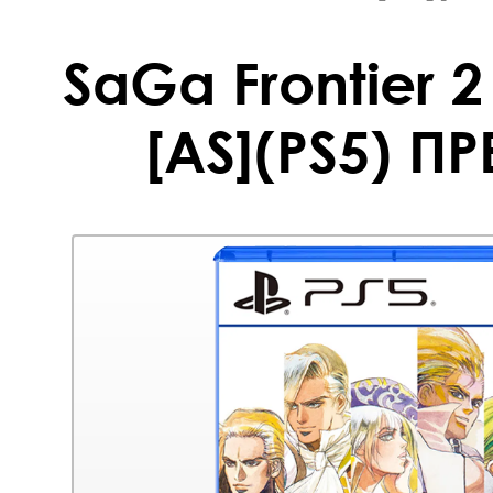
SaGa Frontier 
[AS](PS5) П