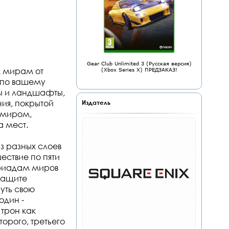
Gear Club Unlimited 3 (Русская версия)
м мирам от
(Xbox Series X) ПРЕДЗАКАЗ!
 по вашему
ры и ландшафты,
ния, покрытой
Издатель
и миром,
а мест.
з разных слоев
ествие по пяти
ириадам миров
защите
уть свою
один -
 трон как
торого, третьего