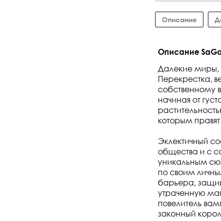
Описание
Д
Описание SaGa 
Далекие миры, 
Перекрестка, в
собственному в
начиная от гус
растительность
которым правят 
Эклектичный со
общества и с с
уникальным сю
по своим личны
барьера, защищ
утраченную маг
повелитель вам
законный король