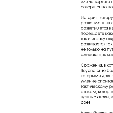
или четвертого
совершенно нов
История, котор
разветвленных 
разветвляется в
посещаете како
так и игроку от
развивается та
не только на пу
ожидающих кажд
Сражения, в ко
Beyond еще бо
которыми давно
умение спонта
тактическому 
атакам, которы
цепные атаки, 
боев
Новая боевая с