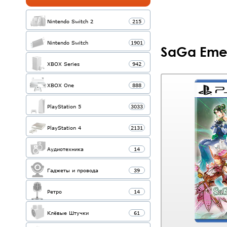
Nintendo Switch 2
215
Nintendo Switch
1901
SaGa Emer
XBOX Series
942
XBOX One
888
PlayStation 5
3033
PlayStation 4
2131
Аудиотехника
14
Гаджеты и провода
39
Ретро
14
Клёвые Штучки
61