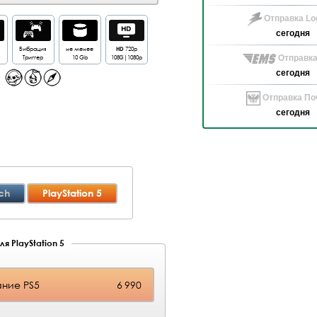
Отправка Log
сегодня
Вибрация
не менее
HD
720p
Триггер
10 Gb
1080i|1080p
Отправка
сегодня
Отправка Поч
сегодня
ch
PlayStation 5
я PlayStation 5
ние PS5
6 990