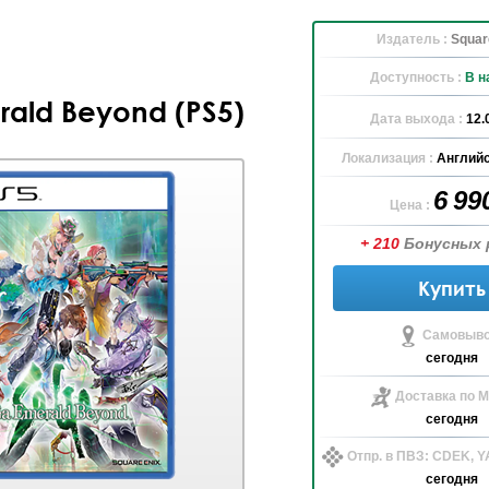
Издатель :
Squar
Доступность :
В н
ald Beyond (PS5)
Дата выхода :
12.
Локализация :
Английс
6 99
Цена :
+ 210
Бонусных 
Купить
Самовыво
сегодня
Доставка по М
сегодня
Отпр. в ПВЗ: CDEK, 
сегодня