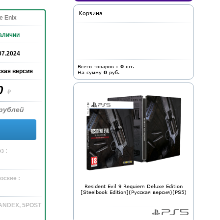
Корзина
e Enix
аличии
07.2024
Всего товаров :
0
шт.
кая версия
На сумму
0
руб.
0
₽
рублей
з :
оскве :
Resident Evil 9 Requiem Deluxe Edition
[Steelbook Edition](Русская версия)(PS5)
YANDEX, 5POST