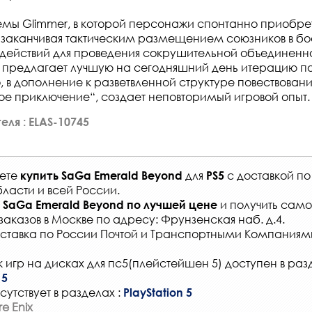
емы Glimmer, в которой персонажи спонтанно приобре
 заканчивая тактическим размещением союзников в бо
ействий для проведения сокрушительной объединенно
 предлагает лучшую на сегодняшний день итерацию п
 в дополнение к разветвленной структуре повествовани
ое приключение“, создает неповторимый игровой опыт.
ля : ELAS-10745
жете
для
с
доставкой по
купить
SaGa Emerald Beyond
PS5
ласти и всей России
.
и получить само
SaGa Emerald Beyond
по лучшей цене
заказов
в Москве по адресу: Фрунзенская наб. д.4.
ставка по России Почтой и Транспортными Компаниям
 игр на дисках для пс5(плейстейшен 5) доступен в раз
 5
сутствует в разделах :
PlayStation 5
e Enix