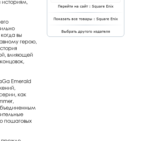
 историям,
Перейти на сайт : Square Enix
Показать все товары : Square Enix
сего
сильно
Выбрать другого издателя
 когда вы
лавному герою,
история
ой, влияющей
 концовок,
SaGa Emerald
жений,
серии, как
mmer,
 объединенным
шительные
ию пошаговых
 прежде,