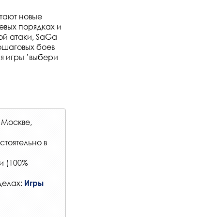
тают новые
евых порядках и
й атаки, SaGa
ошаговых боев
я игры ‛выбери
 Москве,
стоятельно в
и (100%
делах:
Игры