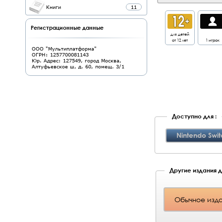
Книги
11
Регистрационные данные
для детей
от 12 лет
1 игрок
ООО "Мультиплатформа"
ОГРН: 1257700081143
Юр. Адрес: 127549, город Москва,
Алтуфьевское ш, д. 60, помещ. 3/1
Доступно для :
Nintendo Swit
Другие издания дл
Обычное изда