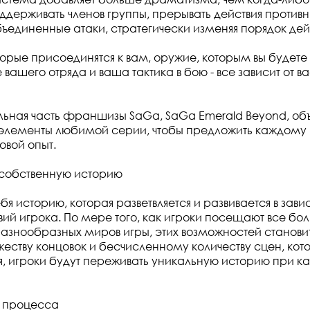
оддерживать членов группы, прерывать действия противн
бъединенные атаки, стратегически изменяя порядок дей
орые присоединятся к вам, оружие, которым вы будете 
ашего отряда и ваша тактика в бою - все зависит от ва
льная часть франшизы SaGa, SaGa Emerald Beyond, объ
элементы любимой серии, чтобы предложить каждому 
овой опыт.
 собственную историю
бя историю, которая разветвляется и развивается в зави
вий игрока. По мере того, как игроки посещают все бо
азнообразных миров игры, этих возможностей становит
еству концовок и бесчисленному количеству сцен, ко
бя, игроки будут переживать уникальную историю при 
о процесса