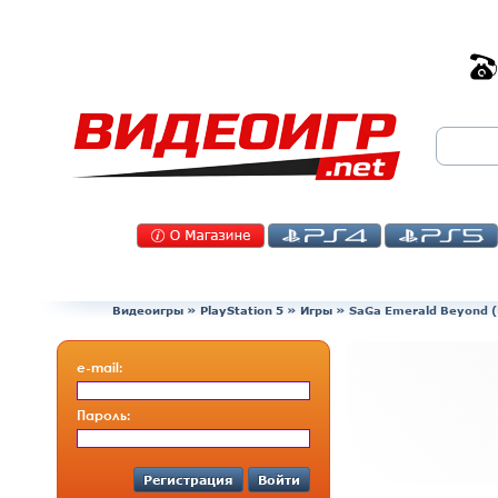
Видеоигры
»
PlayStation 5
»
Игры
»
SaGa Emerald Beyond (
e-mail:
Пароль:
Регистрация
Войти