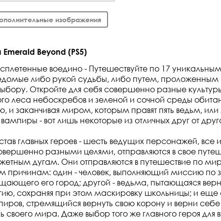
ополнительные изображения
Emerald Beyond (PS5)
сплетенные воедино - Путешествуйте по 17 уникальны
едомые либо рукой судьбы, либо путем, проложенным
ыбору. Откройте для себя совершенно разные культу
того леса небоскребов и зеленой и сочной среды обита
ю, и заканчивая миром, которым правят пять ведьм, ил
вампиры - вот лишь некоторые из отличных друг от друг
став главных героев - шесть ведущих персонажей, все и
овершенно разными целями, отправляются в свое путеш
жетным дугам. Они отправляются в путешествие по м
м причинам: один - человек, выполняющий миссию по 
ающего его город; другой - ведьма, пытающаяся верн
ию, сохраняя при этом маскировку школьницы; и еще 
пиров, стремящийся вернуть свою корону и верни себе
 своего мира. Даже выбор того же главного героя для в