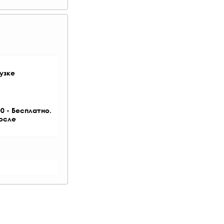
узке
0 - Бесплатно.
после