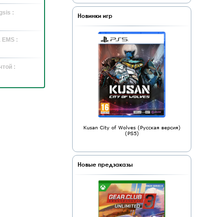
sis :
Новинки игр
 EMS :
той :
Kusan City of Wolves (Русская версия)
(PS5)
Новые предзаказы