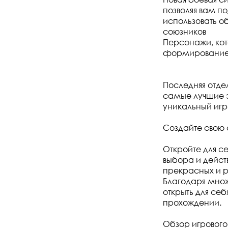
позволяя вам п
использовать о
союзников
Персонажи, кот
формирование в
Последняя отде
самые лучшие 
уникальный игр
Создайте свою
Откройте для се
выбора и дейст
прекрасных и р
Благодаря множ
открыть для се
прохождении.
Обзор игровог