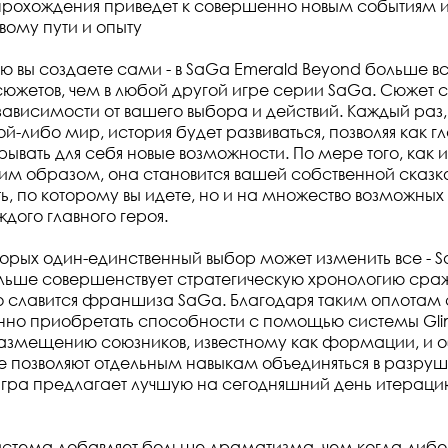
 прохождения приведет к совершенно новым событиям и
ому пути и опыту
ую вы создаете сами - в SaGa Emerald Beyond больше в
сюжетов, чем в любой другой игре серии SaGa. Сюжет 
 зависимости от вашего выбора и действий. Каждый раз,
й-либо мир, история будет развиваться, позволяя как г
крывать для себя новые возможности. По мере того, как 
ким образом, она становится вашей собственной сказк
ть, по которому вы идете, но и на множество возможных
ого главного героя.
торых один-единственный выбор может изменить все - 
льше совершенствует стратегическую хронологию сра
 славится франшиза SaGa. Благодаря таким оплотам 
нно приобретать способности с помощью системы Gli
размещению союзников, известному как формации, и
е позволяют отдельным навыкам объединяться в разру
игра предлагает лучшую на сегодняшний день итерац
истема добавляет больше драматизма, чем когда-либо