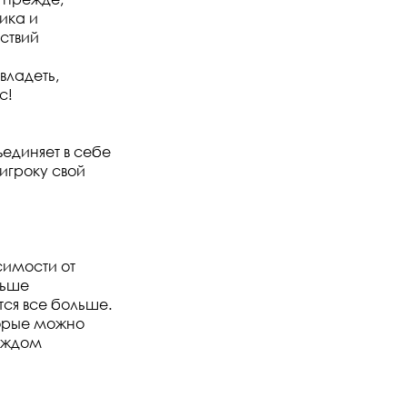
ика и
ствий
владеть,
с!
единяет в себе
игроку свой
симости от
льше
ся все больше.
торые можно
каждом