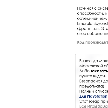
Начиная с сист
способности, и
объединением д
Emerald Beyond
франшизы. Это,
свое собственн
Код производите
Вы всегда мо
Московской об
Либо
заказать
пункте выдачи 
Безопасная до
предоплата).
Полный список
для PlayStation
Этот товар при
Все Игры Squar