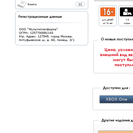
Книги
11
Регистрационные данные
для детей
1-6
от 16 лет
игрок.
ООО "Мультиплатформа"
ОГРН: 1257700081143
Юр. Адрес: 127549, город Москва,
О новых поступле
Алтуфьевское ш, д. 60, помещ. 3/1
Цена, услови
внешний вид я
могут бы
поступле
Доступно для :
XBOX One
Другие издания д