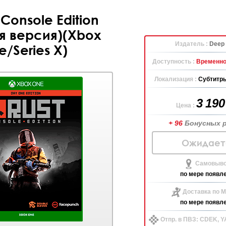
 Console Edition
я версия)(Xbox
Издатель :
Deep 
/Series X)
Доступность :
Временно
Локализация :
Субтитры
3 19
Цена :
+ 96
Бонусных 
Ожидает
Самовыво
по мере появл
Доставка по М
по мере появл
Отпр. в ПВЗ: CDEK, 