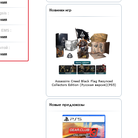
ения
Новинки игр
sis :
ения
 EMS :
ения
той :
ения
Assassins Creed Black Flag Resynced
Collectors Edition (Русская версия)(PS5)
Новые предзаказы