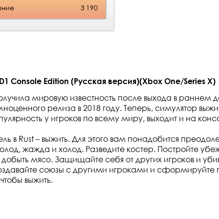
ание
3 190
1 Console Edition (Русская версия)(Xbox One/Series X)
получила мировую известность после выхода в раннем до
лноценного релиза в 2018 году. Теперь, симулятор выжи
улярность у игроков по всему миру, выходит и на консо
ль в Rust – выжить. Для этого вам понадобится преодоле
голод, жажда и холод. Разведите костер. Постройте уб
 добыть мясо. Защищайте себя от других игроков и убив
оздавайте союзы с другими игроками и сформируйте 
чтобы выжить.