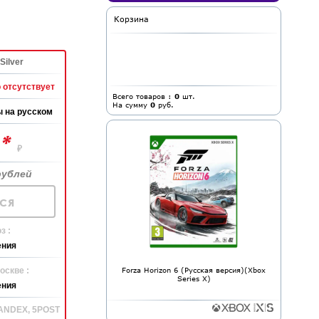
Корзина
Silver
 отсутствует
Всего товаров :
0
шт.
На сумму
0
руб.
 на русском
*
0
₽
рублей
ся
з :
ения
оскве :
Forza Horizon 6 (Русская версия)(Xbox
Series X)
ения
YANDEX, 5POST