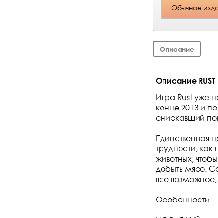
Обычное изд
Описание
Описание RUST D
Игра Rust уже 
конце 2013 и по
снискавший поп
Единственная це
трудности, как 
животных, чтобы
добыть мясо. С
все возможное, 
Особенности