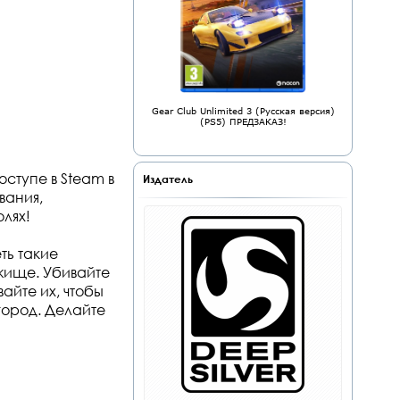
Gear Club Unlimited 3 (Русская версия)
(PS5) ПРЕДЗАКАЗ!
ступе в Steam в
Издатель
вания,
лях!
ть такие
ежище. Убивайте
айте их, чтобы
город. Делайте