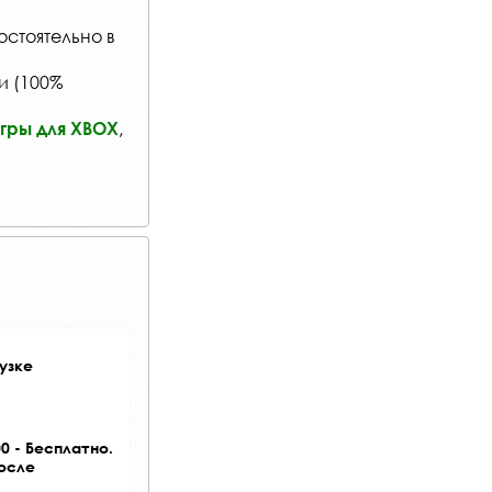
остоятельно в
и (100%
,
гры для XBOX
узке
0 - Бесплатно.
после