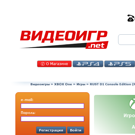
Видеоигры
»
XBOX One
»
Игры
»
RUST D1 Console Edition 
e-mail:
Пароль:
Игро
А
Регистрация
Войти