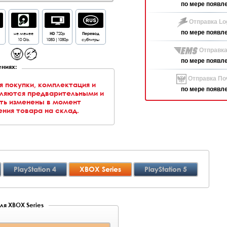
по мере появл
Отправка Log
по мере появл
не менее
HD
720p
Перевод
10 Gb.
1080i|1080p
субтитры
Отправка
по мере появл
ниях:
Отправка Поч
я покупки, комплектация и
по мере появл
вляются предварительными и
ть изменены в момент
ния товара на склад.
PlayStation 4
XBOX Series
PlayStation 5
ля XBOX Series