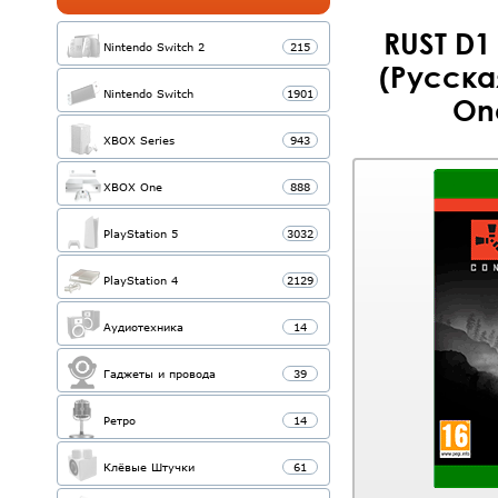
RUST D1
Nintendo Switch 2
215
(Русска
Nintendo Switch
1901
One
XBOX Series
943
XBOX One
888
PlayStation 5
3032
PlayStation 4
2129
Аудиотехника
14
Гаджеты и провода
39
Ретро
14
Клёвые Штучки
61