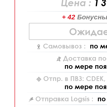
Цена :
1 
+ 42
Бонусны
Ожидае
Самовывоз :
по м
Доставка по
по мере поя
Отпр. в ПВЗ: CDEK
по мере поя
Отправка Logsis :
по