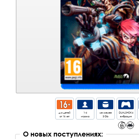
для детей
1-4
не менее
DUALSHOK4
от 16 лет
игрока
3 Gb
вибрация
О новых поступлениях: