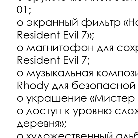
01;
o экранный фильтр «Н
Resident Evil 7»;
o магнитофон для сох
Resident Evil 7;
o музыкальная компози
Rhody для безопасной
o украшение «Мистер
o доступ к уровню сло
деревня»;
o художественный аль