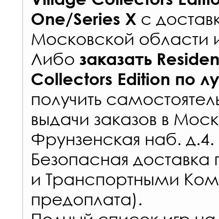
с
достав
One/Series X
Московской области 
Либо
заказать
Resident
Collectors Edition
по л
получить самостоятел
выдачи заказов
в Моск
Фрунзенская наб. д.4.
Безопасная доставка 
и Транспортными Ком
предоплата).
Полный список игр на