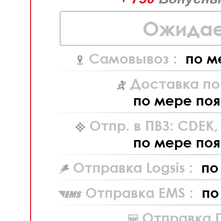
Ожидае
Самовывоз :
по м
Доставка по
по мере поя
Отпр. в ПВЗ: CDEK
по мере поя
Отправка Logsis :
по
Отправка EMS :
по
Отправка П