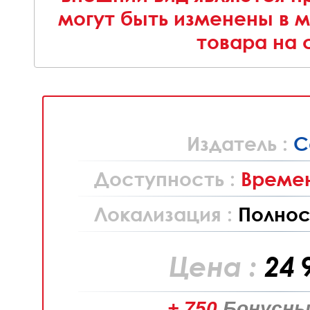
могут быть изменены в 
товара на 
Издатель :
C
Доступность :
Времен
Локализация :
Полнос
Цена :
24 
+ 750
Бонусны