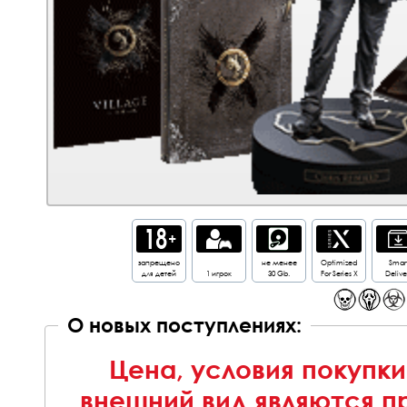
запрещено
не менее
Optimized
Smar
для детей
1 игрок
30 Gb.
For Series X
Delive
О новых поступлениях:
Цена, условия покупки
внешний вид являются п