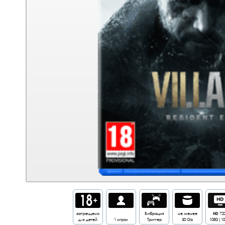
запрещено
Вибрация
не менее
HD
72
для детей
1 игрок
Триггер
30 Gb
1080i|1