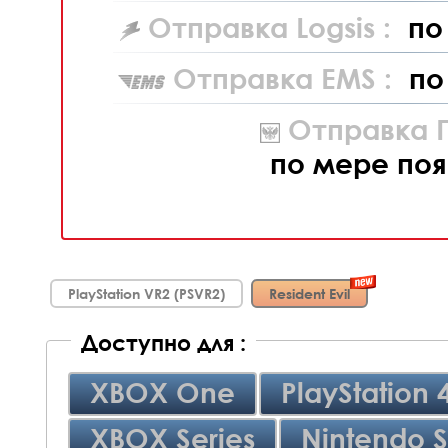
Отправка Logsis :
по
Отправка EMS :
по
Отправка П
по мере поя
PlayStation VR2 (PSVR2)
Resident Evil
Доступно для :
XBOX One
PlayStation 
XBOX Series
Nintendo S