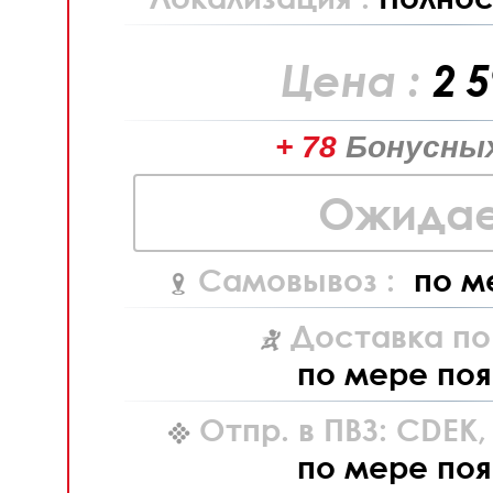
Цена :
2 
+ 78
Бонусных
Ожидае
Самовывоз :
по м
Доставка по
по мере поя
Отпр. в ПВЗ: CDEK
по мере поя