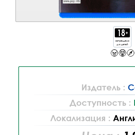
запрещено
для детей
Издатель :
C
Доступность :
Локализация :
Англ