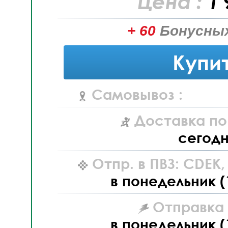
Цена :
1 
+ 60
Бонусных
Купи
Самовывоз :
Доставка по
сегод
Отпр. в ПВЗ: CDEK
в понедельник (
Отправка L
в понедельник (