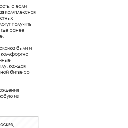
сть, а если
шая комплексная
естных
огут получить
 где ранее
е.
рокачка были и
ло комфортно
ичные
илу, каждая
ной битве со
рождения
любую из
оскве,