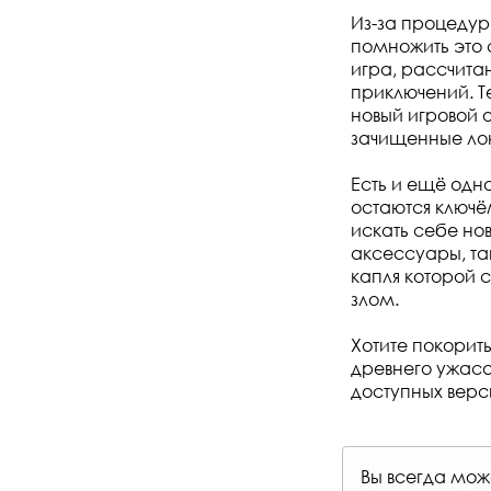
Из-за процедур
помножить это 
игра, рассчита
приключений. Т
новый игровой 
зачищенные лок
Есть и ещё одн
остаются ключё
искать себе но
аксессуары, та
капля которой 
злом.
Хотите покорит
древнего ужаса
доступных версий
Вы всегда мо