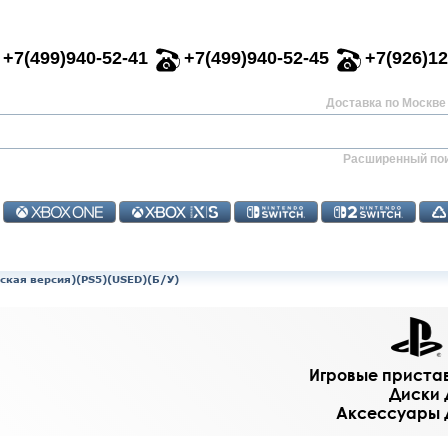
+7(499)940-52-41
+7(499)940-52-45
+7(926)12
Доставка по Москве 
Расширенный по
сская версия)(PS5)(USED)(Б/У)
Игровые приставк
Диски д
Аксессуары дл