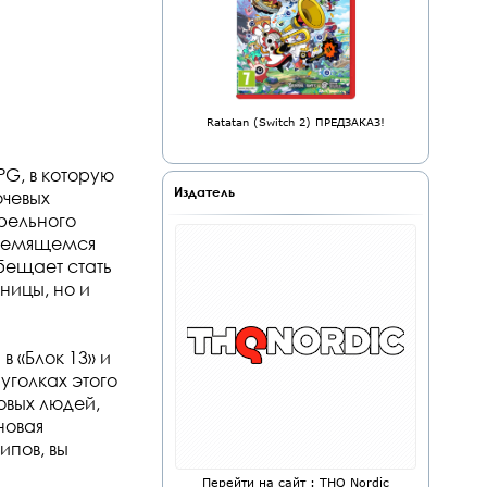
Ratatan (Switch 2) ПРЕДЗАКАЗ!
PG, в которую
Издатель
ючевых
трельного
стремящемся
бещает стать
ницы, но и
 «Блок 13» и
уголках этого
овых людей,
новая
ипов, вы
Перейти на сайт : THQ Nordic