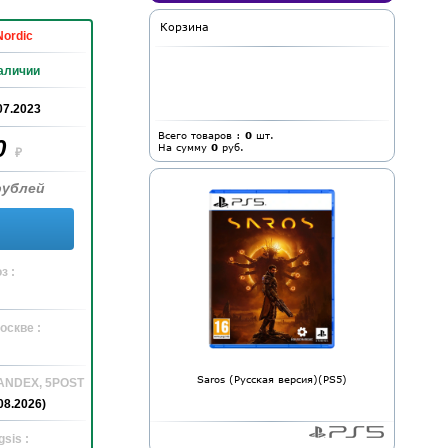
Корзина
ordic
аличии
07.2023
Всего товаров :
0
шт.
0
На сумму
0
руб.
₽
рублей
з :
оскве :
Saros (Русская версия)(PS5)
YANDEX, 5POST
08.2026)
sis :