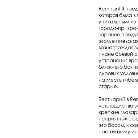
Remnant II пре
которая была в
уникальным из-
города-призрак
заранее предуг
этом витиевата
вознаграждая з
плане боевой с
устранения вра
ближнего боя, 
суровых услови
на месте гибел
старые.
Бестиарий в Re
летающие твари
крепкие главар
неприятных сюр
это боссы, к с
настоящему и