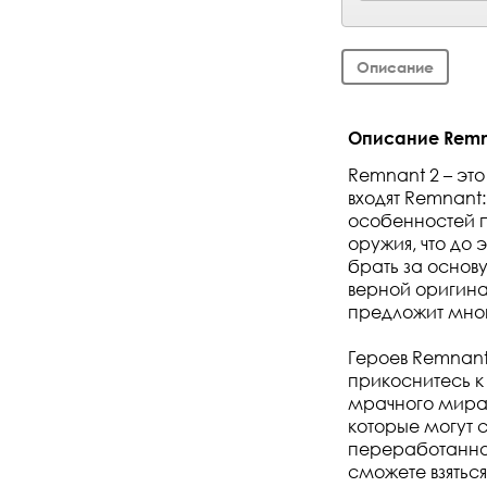
Описание
Описание Remnan
Remnant 2 – эт
входят Remnant:
особенностей пе
оружия, что до
брать за основ
верной оригина
предложит мног
Героев Remnant
прикоснитесь к
мрачного мира
которые могут 
переработанная
сможете взяться