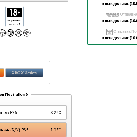
в понедельник (10.
Отправка
запрещено
в понедельник (10.
для детей
Отправка Поч
в понедельник (10.
XBOX Series
я PlayStation 5
ние PS5
3 290
ние (Б/У) PS5
1 970