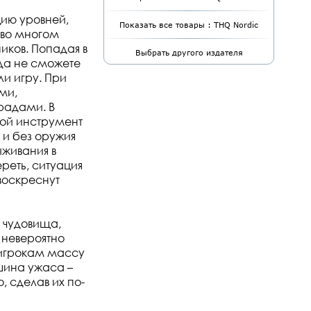
цию уровней,
Показать все товары : THQ Nordic
 во многом
ков. Попадая в
Выбрать другого издателя
гда не сможете
и игру. При
ми,
радами. В
ной инструмент
 и без оружия
ыживания в
реть, ситуация
 воскреснут
т чудовища,
 невероятно
 игрокам массу
шина ужаса –
, сделав их по-