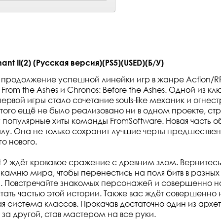
t II(2) (Русская версия)(PS5)(USED)(Б/У)
о продолжение успешной линейки игр в жанре Action/R
 From the Ashes и Chronos: Before the Ashes. Одной из кл
рвой игры стало сочетание souls-like механик и огнес
 этого ещё не было реализовано ни в одном проекте, 
у популярные хиты команды FromSoftware. Новая часть о
лу. Она не только сохранит лучшие черты предшествен
о нового.
 2 ждёт кровавое сражение с древним злом. Вернитесь в
 камню мира, чтобы перенестись на поля битв в разных 
. Повстречайте знакомых персонажей и совершенно н
стать частью этой истории. Также вас ждёт совершенно 
 система классов. Прокачав достаточно один из архет
 за другой, став мастером на все руки.