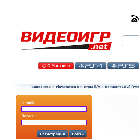
Видеоигры
»
PlayStation 5
»
Игры б/у
»
Remnant II(2) (Ру
e-mail:
Пароль:
Регистрация
Войти