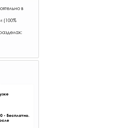
оятельно в
и (100%
разделах:
узке
0 - Бесплатно.
после