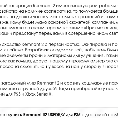
ной генерации Remnant 2 имеет высокую реиграбельно
свойство на наличие кооператива, то получается боль
нная на десятки часов увлекательных сражений и совм
е же, кому будет мало основной сюжетной кампании, м
опыт вместе со своим героем в режиме «Приключение»,
ации предстанут перед вами в совершенно ином свет
о сходство Remnant 2 с первой частью. Экипировка и п
м к победе. Разработчики сделали всё, чтобы нам бы
вые элементы брони и материалы для улучшения. Разл
кие как кольца, даруют нашему игровому альтер-эго с
способна склонить чашу весов на нашу сторону в нерав
ь загадочный мир Remnant 2 и сразить кошмарные по
 вместе с группой друзей? Тогда приобретайте у нас 
 для PS5 и Xbox Series X.
жете
для
с
доставкой по М
купить
Remnant II2 USEDБ/У
PS5