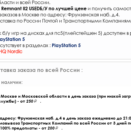
ласти и всей России
.
и получить самост
Remnant II2 USEDБ/У
по лучшей цене
заказов
в Москве по адресу: Фрунзенская наб. д.4.
ставка по России Почтой и Транспортными Компаниям
 б/у игр на дисках для пс5(плейстейшен 5) доступен в 
ayStation 5
сутствует в разделах :
PlayStation 5
HQ Nordic
тавка заказа по всей России :
 наличии:
Москве и Московской области в день заказа (при низкой загр
службы) - от
250
.
адресу: Фрунзенская наб. д.4 в день заказа ежедневно до 21:0
амовывоза Транспортных Компаний по всей России от 3 дней 
 100% предоплаты - от
200
.