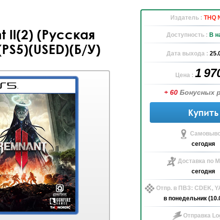
Издатель :
THQ N
 II(2) (Русская
Доступность :
В н
PS5)(USED)(Б/У)
Дата выхода :
25.
1 97
Цена :
+ 60
Бонусных 
Купить
Самовыво
сегодня
Доставка по М
сегодня
Отпр. в ПВЗ: CDEK, 
в понедельник (10.
Отправка Log