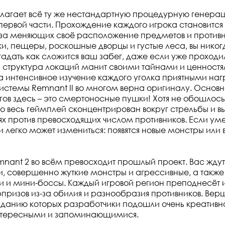
длагает всё ту же нестандартную процедурную генера
 первой части. Прохождение каждого игрока становится
за меняющих своё расположение предметов и противни
и, пещеры, роскошные дворцы и густые леса, вы нико
адать как сложится ваш забег, даже если уже проходил
я структура локаций манит своими тайнами и ценностя
а интенсивное изучение каждого уголка приятными наг
истемы Remnant II во многом верна оригиналу. Основ
гов здесь – это смертоносные пушки! Хотя не обошлось
но весь геймплей сконцентрирован вокруг стрельбы и в
ях против превосходящих числом противников. Если уме
и легко может измениться: появятся новые монстры или
mnant 2 во всём превосходит прошлый проект. Вас жду
, совершенно жуткие монстры и агрессивные, а также
и и мини-боссы. Каждый игровой регион преподнесёт
призов из-за обилия и разнообразия противников. Вер
озданию которых разработчики подошли очень креативно
нтересными и запоминающимися.