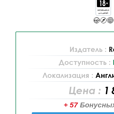
запрещено
для детей
Издатель :
R
Доступность :
Локализация :
Англ
Цена :
1 
+ 57
Бонусных