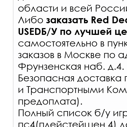
области и всей Росси
Либо
заказать
Red De
USEDБ/У
по лучшей ц
самостоятельно в
пун
заказов
в Москве по а
Фрунзенская наб. д.4.
Безопасная доставка 
и Транспортными Ком
предоплата).
Полный список б/у игр
пс4(плейстейшен 4) д