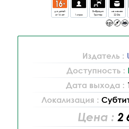
для детей
Вибрация
не менее
от 16 лет
1 игрок
Триггер
22 Gb
Издатель :
Доступность :
Дата выхода :
Локализация :
Субти
Цена :
2 