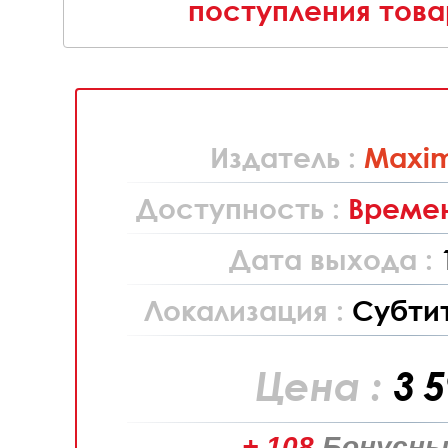
поступления това
Издатель :
Maxi
Доступность :
Времен
Дата выхода :
Локализация :
Субти
Цена :
3 
+ 108
Бонусны