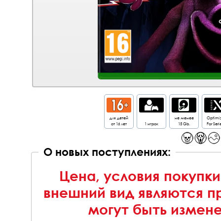
для детей
не менее
Optimi
от 16 лет
1 игрок
15 Gb.
For Seri
О новых поступлениях:
Цена, условия покупки
внешний вид являются п
могут быть измен