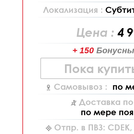
Локализация :
Субти
Цена :
4 
+ 150
Бонусны
Пока купит
Самовывоз :
по м
Доставка по
по мере поя
Отпр. в ПВЗ: CDEK