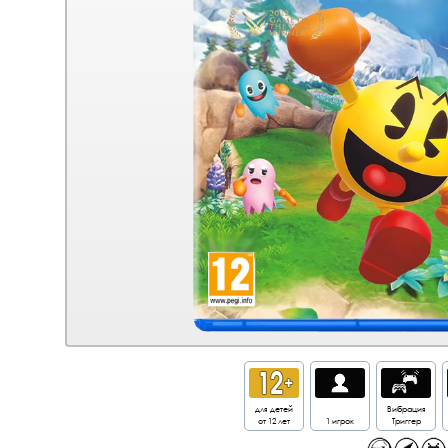
для детей
Вибрация
от 12 лет
1 игрок
Триггер