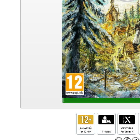
для детей
Optimized
от 12 лет
1 игрок
For Series X