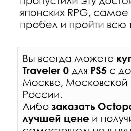
пропустили эту дост
японских RPG, самое 
пробел и пройти всю 
Вы всегда можете
ку
для
с
до
Traveler 0
PS5
Москве, Московской 
России
.
Либо
заказать
Octopa
и получ
лучшей цене
самостоятельно в
пун