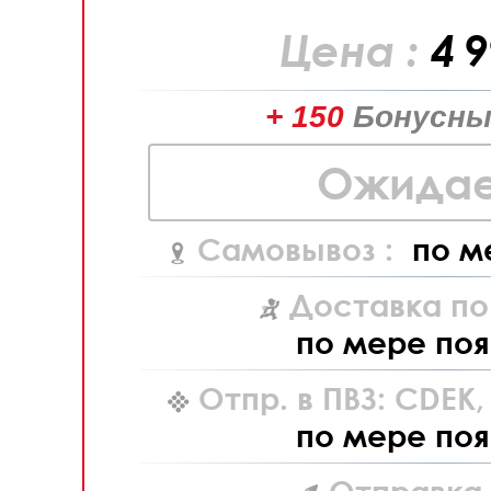
Цена :
4 
+ 150
Бонусны
Ожидае
Самовывоз :
по м
Доставка по
по мере поя
Отпр. в ПВЗ: CDEK
по мере поя