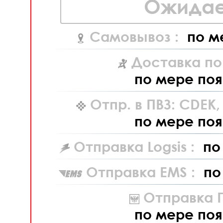
Ожидае
Самовывоз :
по м
Доставка по
по мере поя
Отпр. в ПВЗ: CDEK
по мере поя
Отправка Logsis :
по
Отправка EMS :
по
Отправка П
по мере поя