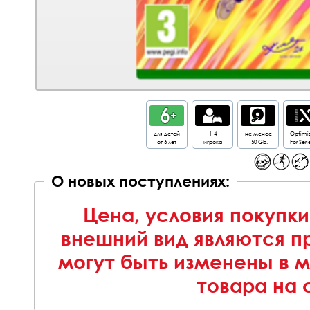
для детей
1-4
не менее
Optimi
от 6 лет
игрока
150 Gb.
For Seri
О новых поступлениях:
Цена, условия покупки
внешний вид являются п
могут быть изменены в 
товара на 