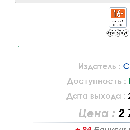
для детей
от 16 лет
Издатель :
C
Доступность :
Дата выхода :
Цена :
2 
+ 84
Бонусны