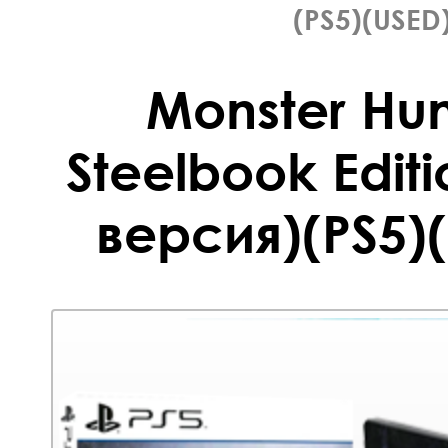
(PS5)(USED
Monster Hun
Steelbook Edit
версия)(PS5)(