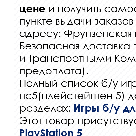
и получить самос
цене
пункте выдачи заказов
адресу: Фрунзенская н
Безопасная доставка 
и Транспортными Ком
предоплата).
Полный список б/у игр
пс5(плейстейшен 5) д
разделах:
Игры б/у для
Этот товар присутствуе
PlayStation 5