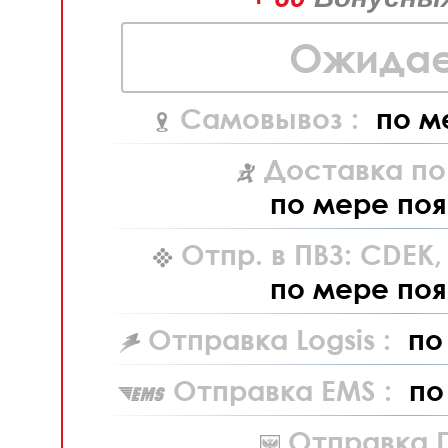
Ожидае
Самовывоз :
по м
Доставка по
по мере поя
Отпр. в ПВЗ: CDEK
по мере поя
Отправка Logsis :
по
Отправка EMS :
по
Отправка П