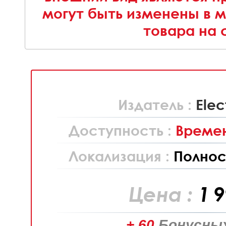
могут быть изменены в 
товара на 
Издатель :
Elec
Доступность :
Времен
Локализация :
Полнос
Цена :
1 
+ 60
Бонусных