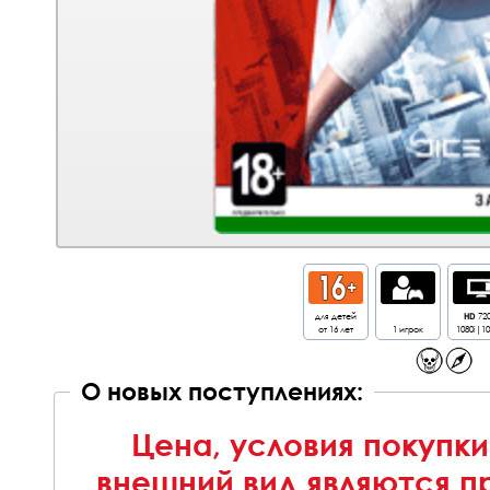
для детей
HD
72
от 16 лет
1 игрок
1080i|1
О новых поступлениях:
Цена, условия покупки
внешний вид являются п