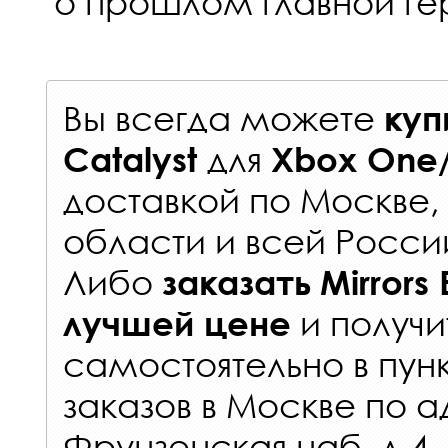
о прошлом главной ге
Вы всегда можете
куп
для
Catalyst
Xbox One/
доставкой по Москве
области и всей Росси
Либо
заказать
Mirrors
и получи
лучшей цене
самостоятельно в
пун
заказов
в Москве по а
Фрунзенская наб. д.4.