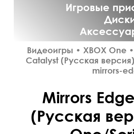
Игровые прис
Диски
Аксессуар
Видеоигры
•
XBOX One
•
Catalyst (Русская версия
mirrors-e
Mirrors Edge
(Русская ве