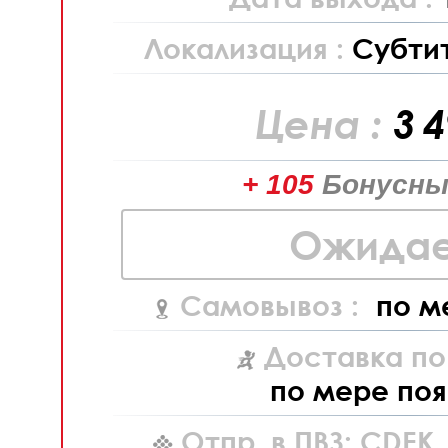
Локализация :
Субти
Цена :
3 
+ 105
Бонусны
Ожидае
Самовывоз :
по м
Доставка по
по мере поя
Отпр. в ПВЗ: CDEK