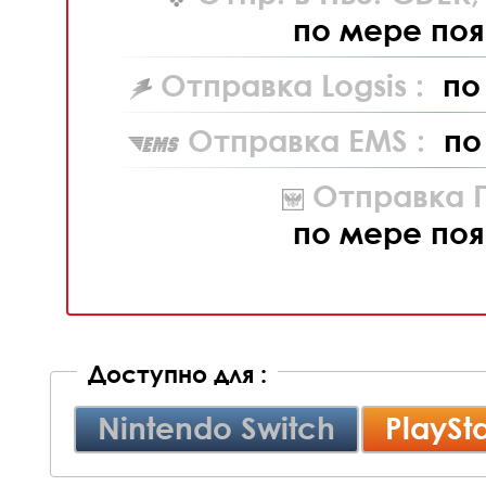
по мере поя
Отправка Logsis :
по
Отправка EMS :
по
Отправка П
по мере поя
Доступно для :
Nintendo Switch
PlaySta