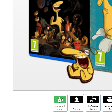
для детей
Вибрация
не ме
от 6 лет
1 игрок
Триггер
2 Gb