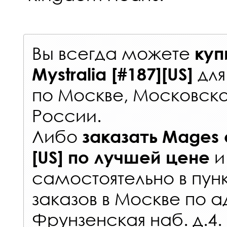
Вы всегда можете
куп
дл
Mystralia [#187][US]
по Москве, Московско
России
.
Либо
заказать
Mages o
и
[US]
по лучшей цене
самостоятельно в
пун
заказов
в Москве по а
Фрунзенская наб. д.4.