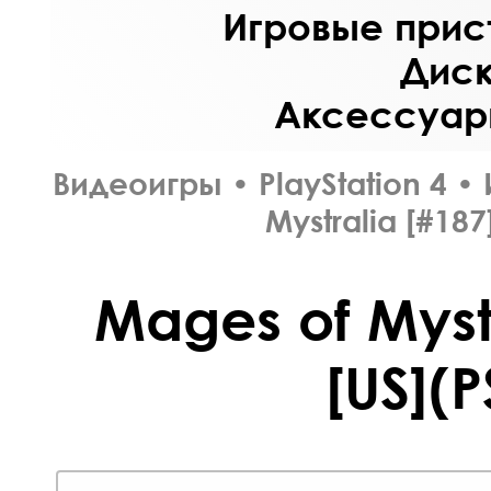
Игровые прист
Диск
Аксессуары
Видеоигры
•
PlayStation 4
•
Mystralia [#187
Mages of Mystr
[US](P