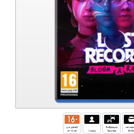
для детей
Вибрация
не ме
от 16 лет
1 игрок
Триггер
39 G