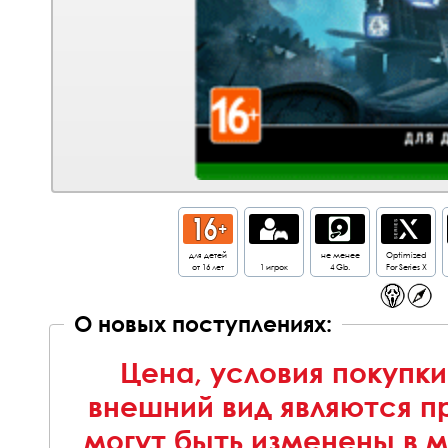
для детей
не менее
Optimized
от 16 лет
1 игрок
4 Gb.
For Series X
О новых поступлениях:
Цена, условия покупки
внешний вид являются п
могут быть изменены в 