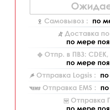
Ожидае
Самовывоз :
по м
Доставка по
по мере поя
Отпр. в ПВЗ: CDEK
по мере поя
Отправка Logsis :
по
Отправка EMS :
по
Отправка П
по мере поя