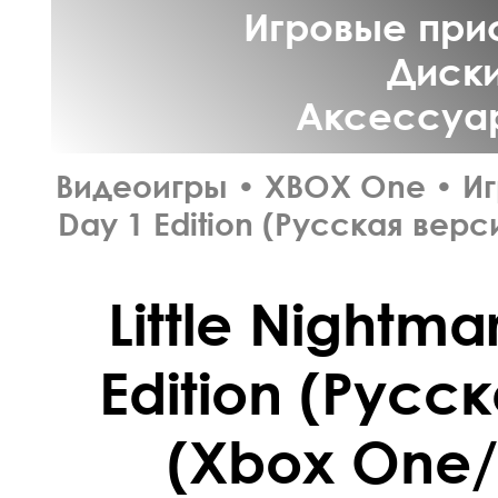
Игровые прис
Диски
Аксессуар
Видеоигры
•
XBOX One
•
И
Day 1 Edition (Русская верс
Little Nightma
Edition (Русс
(Xbox One/S