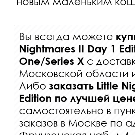
новым маленьким ко
Вы всегда можете
куп
Nightmares II Day 1 Edi
с
достав
One/Series X
Московской области 
Либо
заказать
Little N
Edition
по лучшей цен
самостоятельно в
пун
заказов
в Москве по а
Фрунзенская наб. д.4.