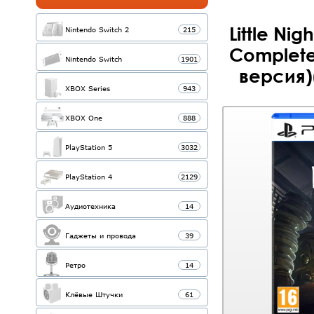
Little Ni
Nintendo Switch 2
215
Complete
Nintendo Switch
1901
версия)
XBOX Series
943
XBOX One
888
PlayStation 5
3032
PlayStation 4
2129
Аудиотехника
14
Гаджеты и провода
39
Ретро
14
Клёвые Штучки
61