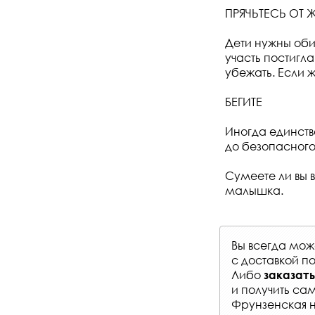
ПРЯЧЬТЕСЬ ОТ 
Дети нужны обит
участь постигла
убежать. Если 
БЕГИТЕ
Иногда единств
до безопасного
Сумеете ли вы в
малышка.
Вы всегда мо
с
доставкой п
Либо
заказать
и получить са
Фрунзенская на