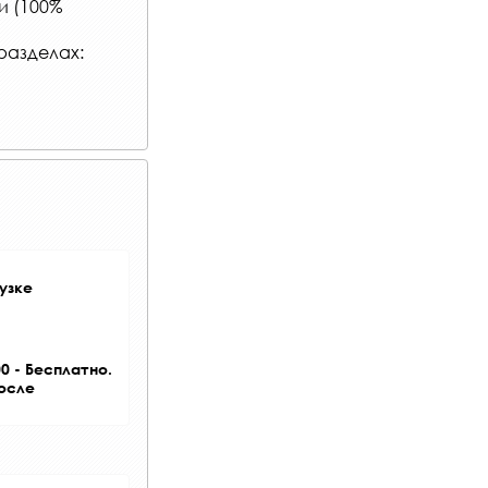
и (100%
разделах:
узке
0 - Бесплатно.
после