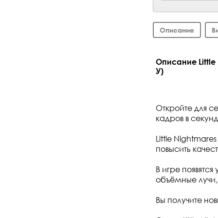
Описание
В
Описание Little
У)
Откройте для се
кадров в секун
Little Nightmar
повысить качес
В игре появятс
объёмные лучи,
Вы получите но