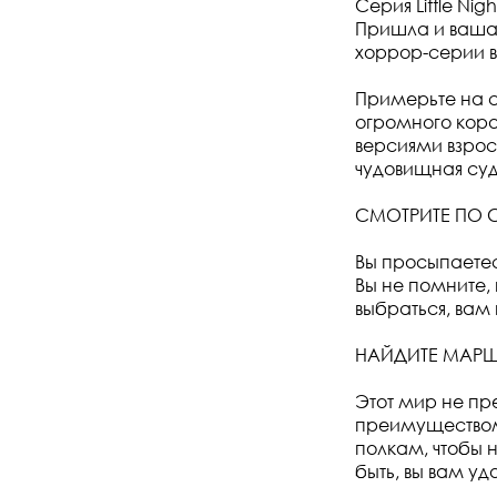
Серия Little Ni
Пришла и ваша 
хоррор-серии в
Примерьте на с
огромного кор
версиями взрос
чудовищная суд
СМОТРИТЕ ПО
Вы просыпаетесь
Вы не помните, 
выбраться, вам
НАЙДИТЕ МАРШ
Этот мир не пр
преимуществом,
полкам, чтобы 
быть, вы вам уд