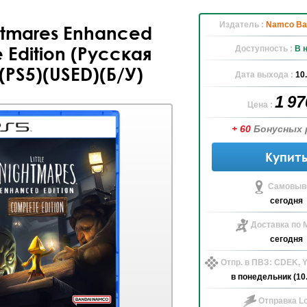
Издатель :
Namco Ba
ghtmares Enhanced
 Edition (Русская
Доступность :
В 
(PS5)(USED)(Б/У)
Дата выхода :
10
1 9
Цена :
+ 60
Бонусных 
Купит
Самовыво
сегодня
Доставка по 
сегодня
Отпр. в ПВЗ: CDEK,
в понедельник (10
Отправка Lo