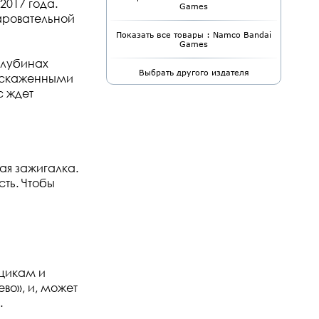
2017 года.
Games
аровательной
Показать все товары : Namco Bandai
Games
глубинах
Выбрать другого издателя
 искаженными
с ждет
ая зажигалка.
сть. Чтобы
ящикам и
во», и, может
.