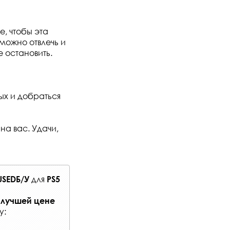
е, чтобы эта
 можно отвлечь и
 остановить.
ых и добраться
на вас. Удачи,
для
USEDБ/У
PS5
 лучшей цене
у: