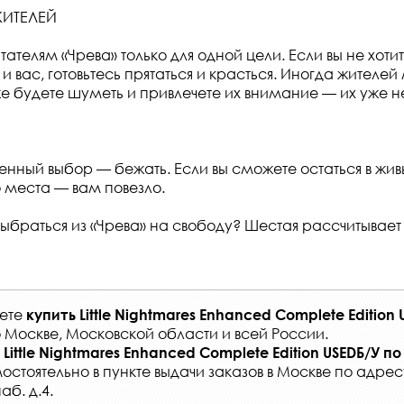
ЖИТЕЛЕЙ
ателям «Чрева» только для одной цели. Если вы не хотит
 и вас, готовьтесь прятаться и красться. Иногда жителей
же будете шуметь и привлечете их внимание — их уже не
енный выбор — бежать. Если вы сможете остаться в жив
 места — вам повезло.
ыбраться из «Чрева» на свободу? Шестая рассчитывает 
жете
купить
Little Nightmares Enhanced Complete Edition 
о Москве, Московской области и всей России
.
Little Nightmares Enhanced Complete Edition USEDБ/У
по
мостоятельно в
пункте выдачи заказов
в Москве по адрес
б. д.4.