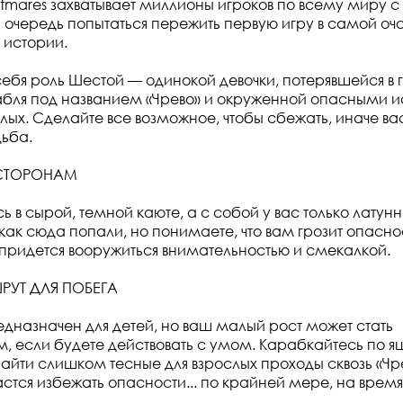
ghtmares захватывает миллионы игроков по всему миру с 
очередь попытаться пережить первую игру в самой оч
 истории.
ебя роль Шестой — одинокой девочки, потерявшейся в 
абля под названием «Чрево» и окруженной опасными
лых. Сделайте все возможное, чтобы сбежать, иначе ва
ьба.
 СТОРОНАМ
 в сырой, темной каюте, а с собой у вас только латунн
как сюда попали, но понимаете, что вам грозит опасно
 придется вооружиться внимательностью и смекалкой.
РУТ ДЛЯ ПОБЕГА
едназначен для детей, но ваш малый рост может стать
 если будете действовать с умом. Карабкайтесь по 
найти слишком тесные для взрослых проходы сквозь «Чре
астся избежать опасности... по крайней мере, на время