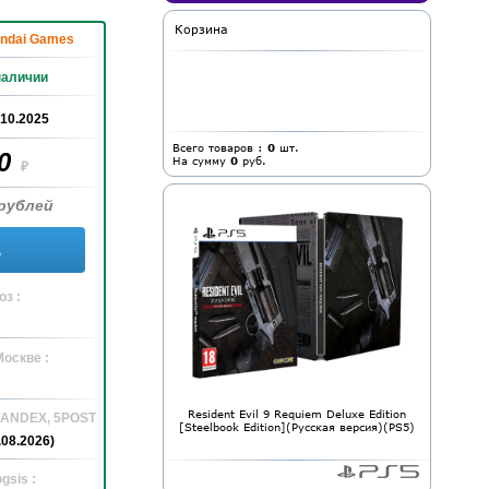
Корзина
ndai Games
наличии
.10.2025
Всего товаров :
0
шт.
70
На сумму
0
руб.
₽
рублей
ь
з :
Москве :
Resident Evil 9 Requiem Deluxe Edition
 YANDEX, 5POST
[Steelbook Edition](Русская версия)(PS5)
.08.2026)
gsis :