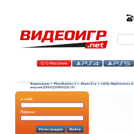
Видеоигры
»
PlayStation 5
»
Игры б/у
»
Little Nightmares 
версия)(PS5)(USED)(Б/У)
e-mail:
Пароль:
Регистрация
Войти