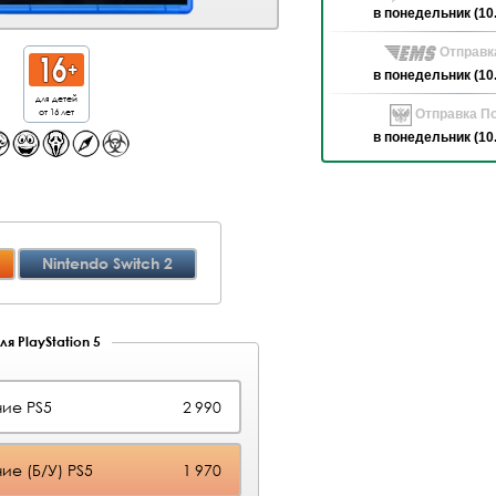
в понедельник (10
Отправк
в понедельник (10
для детей
от 16 лет
Отправка По
в понедельник (10
Nintendo Switch 2
я PlayStation 5
ие PS5
2 990
ие (Б/У) PS5
1 970