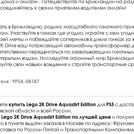
 дома и онлайн - Путешествуйте по Брикландии на ра
соединяйтесь к своим приятелям-водителям онлайн!
ть в Брикландию, родину масштабного гоночного при
м. Участвуйте в гонках где угодно, играйте с кем угод
оей мечты и побеждайте соперников в диких гонках за
 2K Drive ваш потрясающий автомобиль-трансформер 
пятственно передвигаться по захватывающим гоночны
открытым водам. Исследуйте огромный мир Брикланди
йте свои навыки вождения и стройте транспортные ср
еля : PPSA-08187
жете
для
с
доста
купить
Lego 2K Drive Aquadirt Edition
PS5
вской области и всей России
.
и получи
Lego 2K Drive Aquadirt Edition
по лучшей цене
о в
пункте выдачи заказов
в Москве по адресу: Фрунзенс
ставка по России Почтой и Транспортными Компаниям