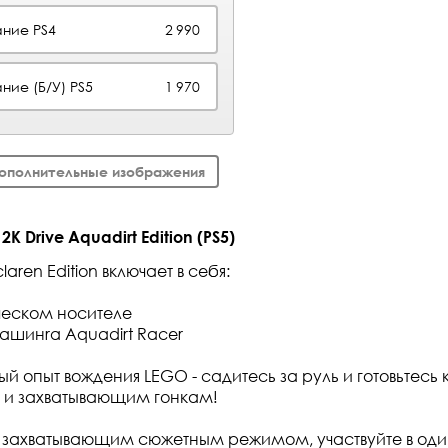
ние PS4
2 990
ние (Б/У) PS5
1 970
ополнительные изображения
K Drive Aquadirt Edition (PS5)
laren Edition включает в себя:
ческом носителе
машинrа Aquadirt Racer
й опыт вождения LEGO - садитесь за руль и готовьтесь
 и захватывающим гонкам!
 захватывающим сюжетным режимом, участвуйте в оди