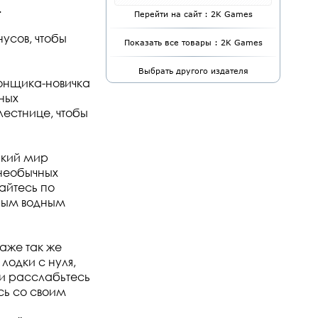
.
Перейти на сайт : 2K Games
усов, чтобы
Показать все товары : 2K Games
Выбрать другого издателя
гонщика-новичка
ных
лестнице, чтобы
ркий мир
 необычных
айтесь по
сным водным
раже так же
лодки с нуля,
и расслабьтесь
сь со своим