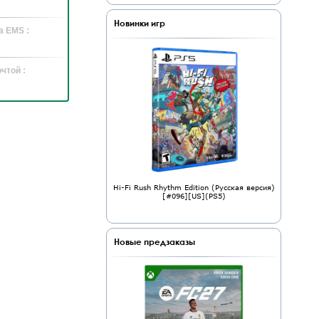
Новинки игр
а EMS :
чтой :
Hi-Fi Rush Rhythm Edition (Русская версия)
[#096][US](PS5)
Новые предзаказы