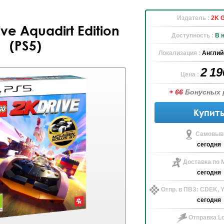
Издатель :
2K 
ive Aquadirt Edition
Доступность :
В 
(PS5)
Локализация :
Англий
2 1
Цена :
+ 66
Бонусных 
Купит
Самовыво
сегодня
Доставка по 
сегодня
Отпр. в ПВЗ: CDEK,
сегодня
Отправка Lo