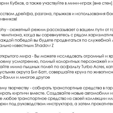
рии Кубков, а также участвуйте в мини-играх [вне стен]
сством дрейфа, разгона, прыжков и использования бон
ивников!
rophy - сюжетный режим рассказывает о вашем пути от 
 чемпиона, когда вы соревнуетесь с рядом харизматич
каждой победой вы будете продвигаться по служебной 
чально известным Shadow Z
ткрытого мира - Вы можете исследовать огромный и я
 своему усмотрению, полный колоритных персонажей и
жайте мимо пышных полей по асфальту Turbo Acres, кат
устынях округа Биг-Батт, совершайте круиз по живопи
о-Вэлли и многое другое
ему творчеству - собирать транспортные средства в га
бирать кирпичи вместе. Создавайте новые автомобили и 
любое транспортное средство из своей коллекции ил
ки под руководством инструктора, а затем прокатите