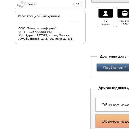
Книги
11
Регистрационные данные
1-2
не мене
игрока
12 Gb
ООО "Мультиплатформа"
ОГРН: 1257700081143
Юр. Адрес: 127549, город Москва,
Алтуфьевское ш, д. 60, помещ. 3/1
Доступно для :
PlayStation 4
Другие издания дл
Обычное изда
Обычное изда