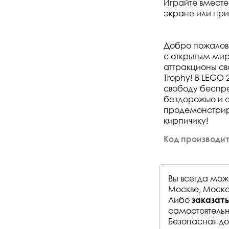
Играйте вместе
экране или при
Добро пожалова
с открытым миро
аттракционы св
Trophy! В LEGO
свободу беспре
бездорожью и 
продемонстриру
кирпичику!
Код производит
Вы всегда мо
Москве, Моско
Либо
заказать
самостоятельн
Безопасная до