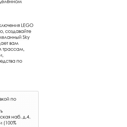
зделённом
ключения LEGO
но, создавайте
 желанный Sky
дает вам
м трассам,
и,
едства по
вкой по
ть
кая наб. д.4.
и (100%