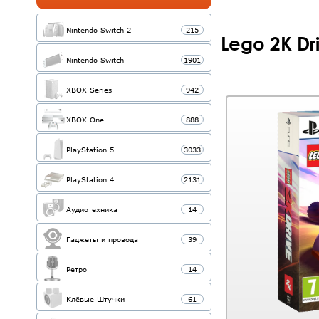
Nintendo Switch 2
215
Lego 2K Dr
Nintendo Switch
1901
XBOX Series
942
XBOX One
888
PlayStation 5
3033
PlayStation 4
2131
Аудиотехника
14
Гаджеты и провода
39
Ретро
14
Клёвые Штучки
61