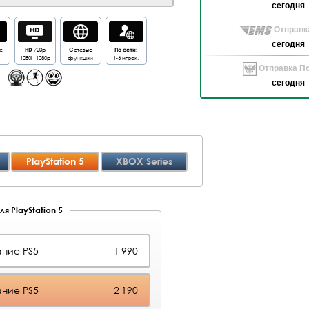
сегодня
Отправк
сегодня
е
HD
720p
Сетевые
По сети:
1080i|1080p
функции
1-6 игрок.
Отправка По
сегодня
PlayStation 5
XBOX Series
я PlayStation 5
ние PS5
1 990
ние PS5
2 190