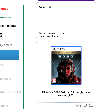
Корзина
Games
наличии
ская версия
Всего товаров :
0
шт.
90
На сумму
0
руб.
₽
рублей
ь
з :
Москве :
 YANDEX, 5POST
Directive 8020 Deluxe Edition (Русская
версия)(PS5)
gsis :