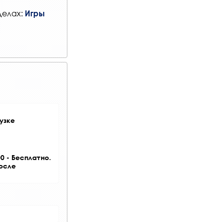
делах:
Игры
узке
0 - Бесплатно.
после