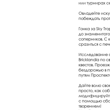
или турнирах се
Овладейте иску
побеждать прот
Гонка за Sky T
до знаменитого
соперников. С 
сразиться с пе
Исследование о
Bricklandia по
квестов. Проез
бездорожью в п
путям Проспект
Дайте волю сво
просто, как со
модифицируйте 
с помощью сбор
творением!