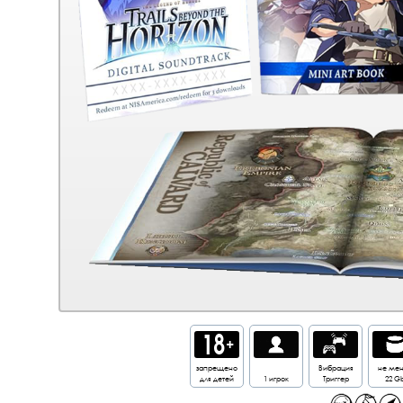
запрещено
Вибрация
не ме
для детей
1 игрок
Триггер
22 G