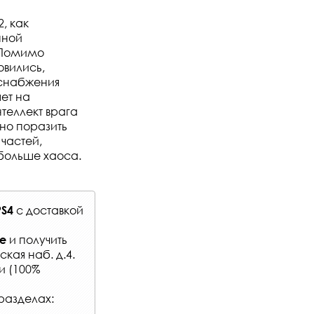
, как
нной
 Помимо
овились,
 снабжения
ет на
нтеллект врага
жно поразить
 частей,
 больше хаоса.
с
доставкой
PS4
и получить
е
кая наб. д.4.
и (100%
разделах: