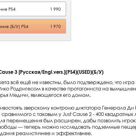
ние PS4
1 990
ние (Б/У) PS4
1 970
ause 3 [Русская/Engl.vers.](PS4)(USED)(Б/У)
ета всё ещё не известны, было подтверждено, что игра
Рико Родригесом в качестве протагониста на вымышле
ья Медичи, являющегося его домом.
тивостоять зверскому контролю диктатора Генерала Ди 
сравнимого с таковым у Just Cause 2 - 400 квадратных 
для перемещения был расширен, дабы позволить игро
свободы — теперь можно исследовать подземные пеще
здания реалистичнее и эффективнее.