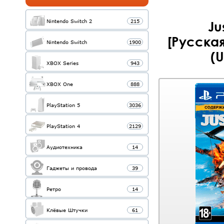
Nintendo Switch 2
215
Ju
[Русская
Nintendo Switch
1900
(U
XBOX Series
943
XBOX One
888
PlayStation 5
3036
PlayStation 4
2129
Аудиотехника
14
Гаджеты и провода
39
Ретро
14
Клёвые Штучки
61