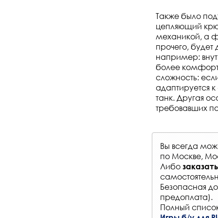
Также было подт
цепляющий крюк
механикой, а 
прочего, будет
например: внут
более комфортн
сложность: если
адаптируется к
танк. Другая ос
требовавших по
Вы всегда мо
по Москве, Мо
Либо
заказать
самостоятельн
Безопасная до
предоплата).
Полный список
Игры б/у для Pl