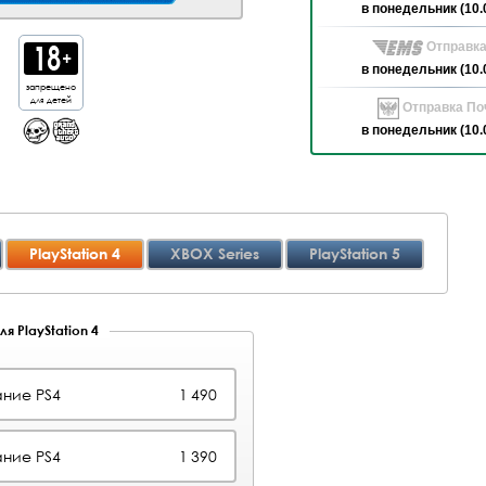
в понедельник (10.
Отправка
в понедельник (10.
запрещено
для детей
Отправка Поч
в понедельник (10.
PlayStation 4
XBOX Series
PlayStation 5
я PlayStation 4
ние PS4
1 490
ние PS4
1 390