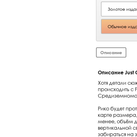
Золотое изда
Обычное изда
Описание
Описание Just C
Хотя детали сюж
происходить с 
Средиземномор
Рико будет про
карте размера, 
менее, объём 
вертикальной 
забираться на 