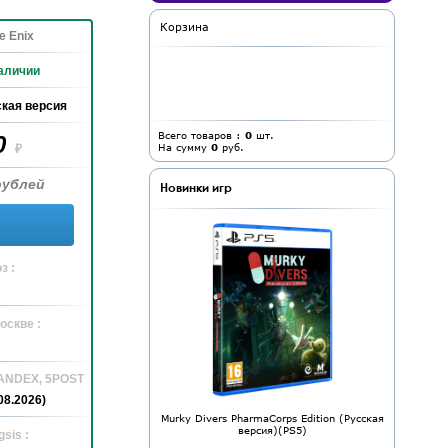
Корзина
e Enix
аличии
кая версия
Всего товаров :
0
шт.
0
На сумму
0
руб.
₽
рублей
Новинки игр
з :
оскве :
YANDEX, 5POST
08.2026)
Murky Divers PharmaCorps Edition (Русская
версия)(PS5)
sis :