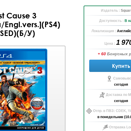
Издатель :
Squar
st Cause 3
Доступность :
В н
/Engl.vers.](PS4)
SED)(Б/У)
Локализация :
Английс
1 97
Цена :
+ 60
Бонусных 
Купить
Самовыво
сегодня
Доставка по М
сегодня
Отпр. в ПВЗ: CDEK, 
в понедельник (10.
Отправка Log