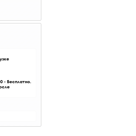
узке
0 - Бесплатно.
после