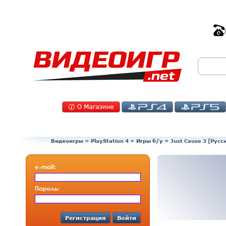
Видеоигры
»
PlayStation 4
»
Игры б/у
»
Just Cause 3 [Русс
e-mail:
Пароль:
Регистрация
Войти