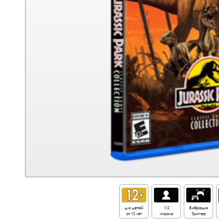
для детей
1-2
Вибрация
от 12 лет
игрока
Триггер