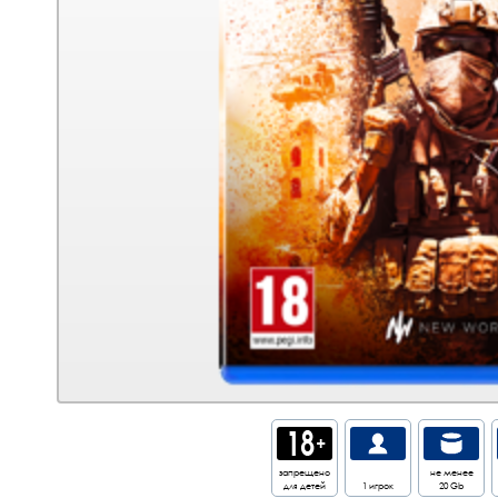
запрещено
не менее
для детей
1 игрок
20 Gb