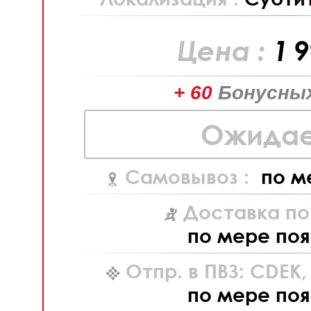
Цена :
1 
+ 60
Бонусных
Ожидае
Самовывоз :
по м
Доставка по
по мере поя
Отпр. в ПВЗ: CDEK
по мере поя