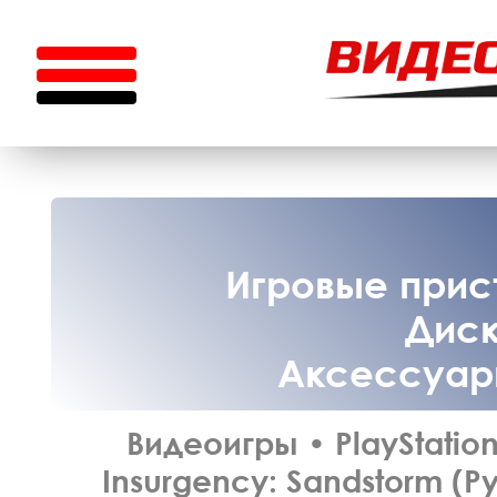
Игровые прист
Диск
Аксессуары
Видеоигры
•
PlayStation
Insurgency: Sandstorm (Р