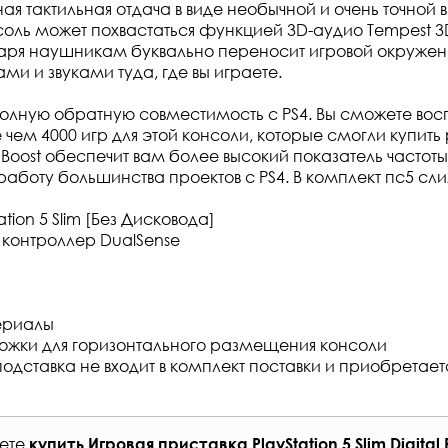
ая тактильная отдача в виде необычной и очень точной 
соль может похвастаться функцией 3D-аудио Tempest 3
аря наушникам буквально переносит игровой окружен
и и звуками туда, где вы играете.
 полную обратную совместимость с PS4. Вы сможете вос
чем 4000 игр для этой консоли, которые смогли купить
oost обеспечит вам более высокий показатель частоты
аботу большинства проектов с PS4. В комплект пс5 сли
ation 5 Slim [Без Дисковода]
 контроллер DualSense
ериалы
ножки для горизонтального размещения консоли
одставка не входит в комплект поставки и приобретает
жете
купить
Игровая приставка PlayStation 5 Slim Digital E