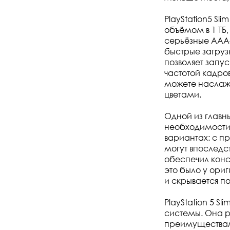
PlayStation5 S
объёмом в 1 ТБ
серьёзные AAA-
быстрые загрузк
позволяет запу
частотой кадров
можете наслаж
цветами.
Одной из главн
необходимости м
вариантах: с п
могут впоследс
обеспечил конс
это было у ори
и скрывается п
PlayStation 5 S
системы. Она 
преимуществам