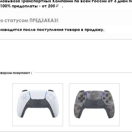
амовывоза Транспортных Компаний по всей России от 3 дней 
 100% предоплаты - от
200
.
со статусом ПРЕДЗАКАЗ!:
оизводится после поступления товара в продажу.
оваром покупают :