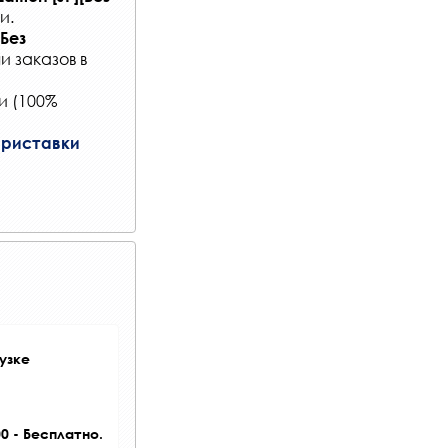
ии
.
[Без
и заказов
в
и (100%
риставки
узке
0 - Бесплатно.