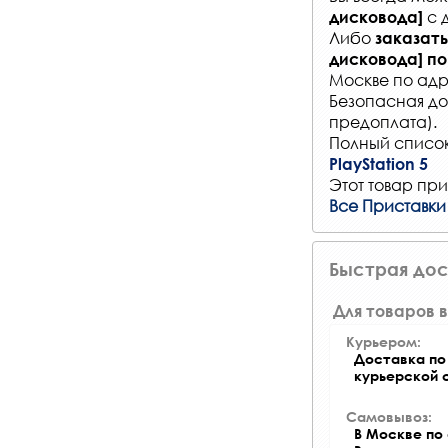
с
дисковода]
Либо
заказать
дисковода]
по
Москве по адр
Безопасная до
предоплата).
Полный список
PlayStation 5
Этот товар при
Все Приставки 
Быстрая дос
Для товаров в
Курьером:
Доставка по 
курьерской 
Самовывоз:
В Москве по 