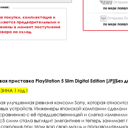
Отправк
ниях:
по мере появл
ия покупки, комплектация и
Отправка По
вляются предварительными и
по мере появл
менены в момент поступления
овара на склад.
я приставка PlayStation 5 Slim Digital Edition [JP][Без 
ИНА 1 год !
новая улучшенная ревизия консоли Sony, которая относитс
вых устройств. Инженеры японской компании сделали
сравнению с её предшественницей и слегка изменили
пс5 слим стала выглядит элегантнее и теперь занимает 
сохранив при этом всю свою мощь и производительнос