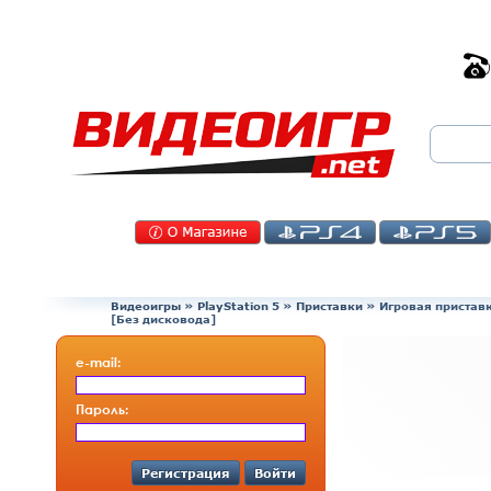
Видеоигры
»
PlayStation 5
»
Приставки
»
Игровая приставка 
[Без дисковода]
e-mail:
Пароль:
Регистрация
Войти