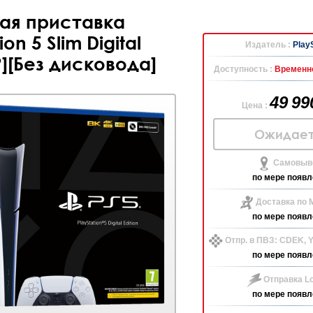
ая приставка
ion 5 Slim Digital
Издатель :
Play
JP][Без дисковода]
Доступность :
Временно
49 9
Цена :
Ожидает
Самовыво
по мере появл
Доставка по 
по мере появл
Отпр. в ПВЗ: CDEK,
по мере появл
Отправка Lo
по мере появл