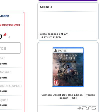
Корзина
Station
 отсутствует
*
Всего товаров :
0
шт.
90
На сумму
0
руб.
₽
ся
з :
ения
Москве :
ения
 YANDEX, 5POST
ения
Crimson Desert Day One Edition (Русская
версия)(PS5)
gsis :
ения