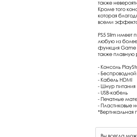
также невероятн
Кроме того кон
которая благод
всеми эффектам
PS5 Slim имеет
любую из более 
функция Game B
также плавную р
- Консоль PlaySt
- Беспроводной
- Кабель HDMI
- Шнур питания
- USB-кабель
- Печатные мат
- Пластиковые 
*Вертикальная п
Вы всегда мо