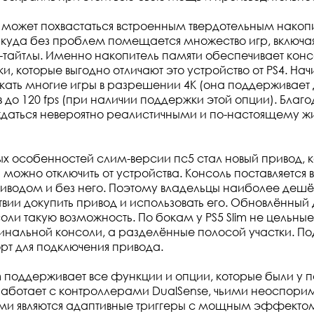
lim может похвастаться встроенным твердотельным нако
, куда без проблем помещается множество игр, включа
тайтлы. Именно накопитель памяти обеспечивает конс
и, которые выгодно отличают это устройство от PS4. Начи
скать многие игры в разрешении 4K (она поддерживает д
 до 120 fps (при наличии поддержки этой опции). Благ
даться невероятно реалистичными и по-настоящему ж
ых особенностей слим-версии пс5 стал новый привод, 
ожно отключить от устройства. Консоль поставляется в
риводом и без него. Поэтому владельцы наиболее деш
твии докупить привод и использовать его. Обновлённый
оли такую возможность. По бокам у PS5 Slim не цельные
гинальной консоли, а разделённые полосой участки. По
орт для подключения привода.
lim поддерживает все функции и опции, которые были у 
работает с контроллерами DualSense, чьими неоспор
и являются адаптивные триггеры с мощным эффектом