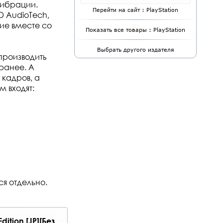
вибрации.
Перейти на сайт : PlayStation
D AudioTech,
ие вместе со
Показать все товары : PlayStation
Выбрать другого издателя
производить
 ранее. А
 кадров, а
м входят:
ся отдельно.
dition [JP][Без