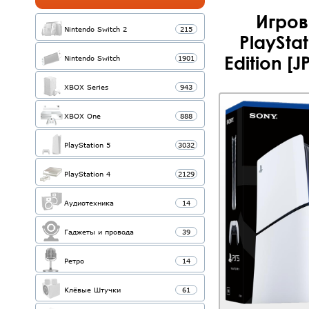
Игров
Nintendo Switch 2
215
PlayStat
Edition [
Nintendo Switch
1901
XBOX Series
943
XBOX One
888
PlayStation 5
3032
PlayStation 4
2129
Аудиотехника
14
Гаджеты и провода
39
Ретро
14
Клёвые Штучки
61