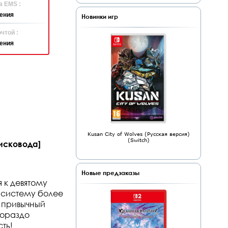
а EMS :
ения
Новинки игр
чтой :
ения
Kusan City of Wolves (Русская версия)
(Switch)
дисковода]
Новые предзаказы
я к девятому
 систему более
 привычный
гораздо
ть!