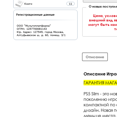
Книги
11
О новых поступле
Регистрационные данные
Цена, услов
внешний вид я
могут быть из
ООО "Мультиплатформа"
т
ОГРН: 1257700081143
Юр. Адрес: 127549, город Москва,
Алтуфьевское ш, д. 60, помещ. 3/1
Описание
Описание Игрова
ГАРАНТИЯ МАГАЗ
PS5 Slim - это 
поколению игро
компактной по 
дизайн. Новая 
меньше места, 