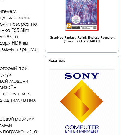
пителем
я даже очень
оли невероятно
нка PS5 Slim
о 8K) и
Granblue Fantasy Relink Endless Ragnarok
(Switch 2) ПРЕДЗАКАЗ!
одаря HDR вы
ивыми и яркими
Издатель
который при
 двух
ёвой модели
 дизайн
 панели, как
д одним из них
первой ревизии
имыми
 погружения, а